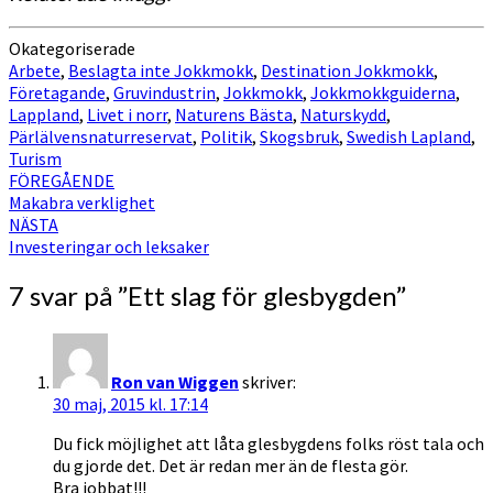
Okategoriserade
Arbete
,
Beslagta inte Jokkmokk
,
Destination Jokkmokk
,
Företagande
,
Gruvindustrin
,
Jokkmokk
,
Jokkmokkguiderna
,
Lappland
,
Livet i norr
,
Naturens Bästa
,
Naturskydd
,
Pärlälvensnaturreservat
,
Politik
,
Skogsbruk
,
Swedish Lapland
,
Turism
Inläggsnavigering
FÖREGÅENDE
Makabra verklighet
NÄSTA
Investeringar och leksaker
7 svar på ”
Ett slag för glesbygden
”
Ron van Wiggen
skriver:
30 maj, 2015 kl. 17:14
Du fick möjlighet att låta glesbygdens folks röst tala och
du gjorde det. Det är redan mer än de flesta gör.
Bra jobbat!!!