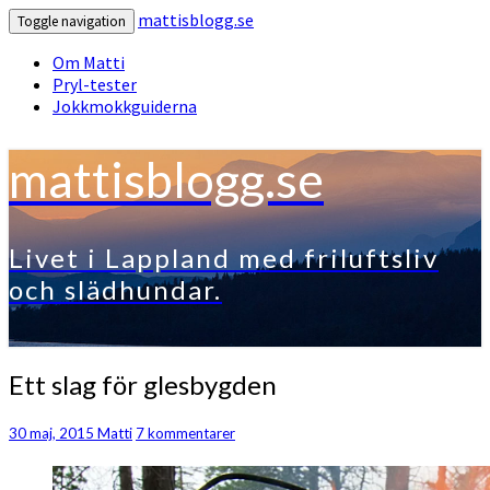
mattisblogg.se
Toggle navigation
Om Matti
Pryl-tester
Jokkmokkguiderna
mattisblogg.se
Livet i Lappland med friluftsliv
och slädhundar.
Ett
Ett slag för glesbygden
slag
för
Kommentarer
30 maj, 2015
Matti
7 kommentarer
glesbygden