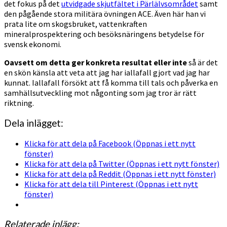
det fokus på det
utvidgade skjutfältet i Pärlälvsområdet
samt
den pågående stora militära övningen ACE. Även här han vi
prata lite om skogsbruket, vattenkraften
mineralprospektering och besöksnäringens betydelse för
svensk ekonomi.
Oavsett om detta ger konkreta resultat eller inte
så är det
en skön känsla att veta att jag har iallafall gjort vad jag har
kunnat. Iallafall försökt att få komma till tals och påverka en
samhällsutveckling mot någonting som jag tror är rätt
riktning.
Dela inlägget:
Klicka för att dela på Facebook (Öppnas i ett nytt
fönster)
Klicka för att dela på Twitter (Öppnas i ett nytt fönster)
Klicka för att dela på Reddit (Öppnas i ett nytt fönster)
Klicka för att dela till Pinterest (Öppnas i ett nytt
fönster)
Relaterade inlägg: