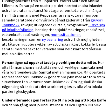
riksdagspolitiker från Miljöpartiet. Walter Mutt och Annika
Lillemets. De var på en roadtripp i det norrbottniska inlandet
och ville prata med turistföretagare, renskötare och många
fler. Tillsammans med Peppe som är renskötare i Tuorpon
sameby berättade vi om vår syn på vad gäller allt från
gruvor i
Jokkmokk
, rovdjur, utvidgade skjutfält, skogsbruket,
FMV’s syn
på lokalbefolkning
, bensinpriser, sjukförsäkringar, renskötsel,
vattenkraft, besöksnäringen,
momssituationen
,
besöksnäringen som en
ny basnäring
och vi fick möjligheten
att låta dem uppleva vikten av att dricka riktigt kokkaffe. Dessa
samtal med respekt för varandra ökar helt klart förståelsen
mellan olika parter.
Personligen så uppskattade jag verkligen detta möte.
Hur
ofta får man chansen att sitta ner och verkligen samtala med
våra förtroendevalda? Samtal mellan människor. Miljöpartiets
representanter i Jokkmokk gör ett bra jobb med att föra fram
situationen i en kommun som Jokkmokk. Om jag skall önska
någonting så är det att detta arbetet görs av alla våra lokala
partier i glesbygden.
Under eftermiddagen fortsatte Stina och jag att koka kaffe
och denna gång med journalisterna Klas och Tigran. Nu blev