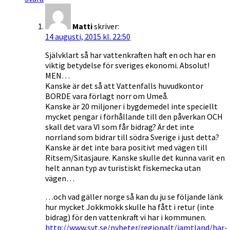
Matti
skriver:
14 augusti, 2015 kl. 22:50
Självklart så har vattenkraften haft en och har en
viktig betydelse för sveriges ekonomi. Absolut!
MEN…
Kanske är det så att Vattenfalls huvudkontor
BORDE vara förlagt norr om Umeå.
Kanske är 20 miljoner i bygdemedel inte speciellt
mycket pengar i förhållande till den påverkan OCH
skall det vara VI som får bidrag? Är det inte
norrland som bidrar till södra Sverige i just detta?
Kanske är det inte bara positivt med vägen till
Ritsem/Sitasjaure. Kanske skulle det kunna varit en
helt annan typ av turistiskt fiskemecka utan
vägen…
…och vad gäller norge så kan du ju se följande länk
hur mycket Jokkmokk skulle ha fått i retur (inte
bidrag) för den vattenkraft vi har i kommunen.
http://www.svt.se/nyheter/regionalt/jamtland/har-