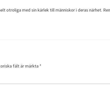
helt otroliga med sin kärlek till människor i deras närhet. R
toriska fält är märkta
*