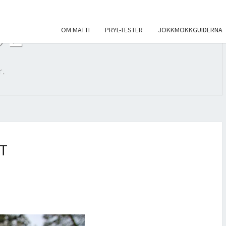
SE
OM MATTI
PRYL-TESTER
JOKKMOKKGUIDERNA
.
T