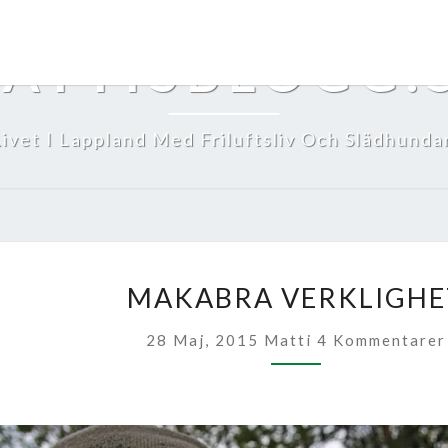
ATTISBLOGG.
Livet I Lappland Med Friluftsliv Och Slädhundar
MAKABRA
MAKABRA VERKLIGHE
VERKLIGHET
Kommentarer
28 Maj, 2015
Matti
4 Kommentarer