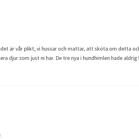
 det är vår plikt, vi hussar och mattar, att sköta om detta o
ra djur som just ni har. De tre nya i hundhimlen hade aldrig k
.