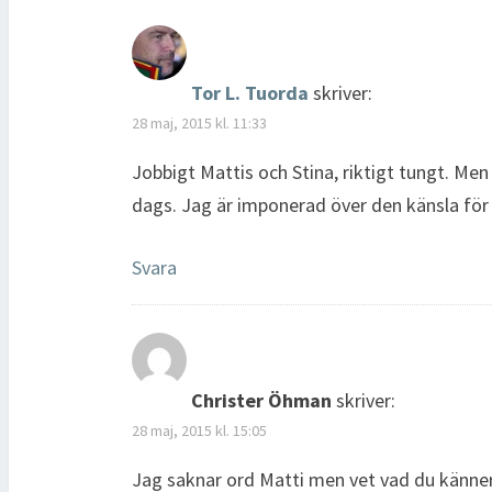
r
)
s
)
t
e
r
)
Tor L. Tuorda
skriver:
28 maj, 2015 kl. 11:33
Jobbigt Mattis och Stina, riktigt tungt. Men
dags. Jag är imponerad över den känsla för e
Svara
Christer Öhman
skriver:
28 maj, 2015 kl. 15:05
Jag saknar ord Matti men vet vad du känner