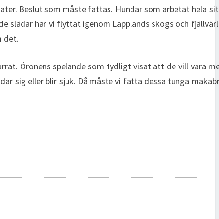
mrater. Beslut som måste fattas. Hundar som arbetat hela sit
ade slädar har vi flyttat igenom Lapplands skogs och fjällvärl
m det.
snurrat. Öronens spelande som tydligt visat att de vill vara m
r sig eller blir sjuk. Då måste vi fatta dessa tunga makabr