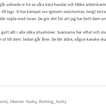
går avlivade vi tre av våra kära hundar och tillika arbetska
oss till lags. Vi har kämpat oss igenom snöstormar, tungt last
a blir nöjda med turen. De gör det för att jag har bett dem o
gett allt i alla olika situationer. Svansarna har viftat och 
till dem. Sedan går åren. De blir äldre, någon kanske skada
hund
,
Siberian Husky
,
Working_husky