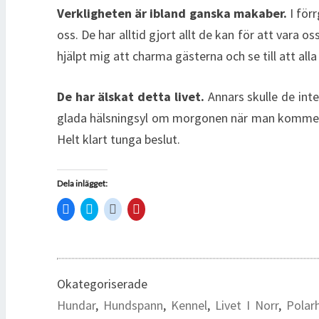
Verkligheten är ibland ganska makaber.
I förr
oss. De har alltid gjort allt de kan för att vara 
hjälpt mig att charma gästerna och se till att all
De har älskat detta livet.
Annars skulle de inte 
glada hälsningsyl om morgonen när man kommer ut 
Helt klart tunga beslut.
Dela inlägget:
K
K
K
K
l
l
l
l
i
i
i
i
c
c
c
c
k
k
k
k
a
a
a
a
f
f
f
f
ö
ö
ö
ö
r
r
r
r
Okategoriserade
a
a
a
a
t
t
t
t
Hundar
,
Hundspann
,
Kennel
,
Livet I Norr
,
Polar
t
t
t
t
d
d
d
d