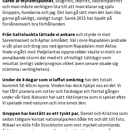
Sarek är mytomspunnet
, stugfritt, ledfritt, skoterspårfritt
och man måste verkligen lita till att man klarar sig själv.
Gruppen, hundarna och jag. Det kan gå lätt men det kan lika
gärna gå väldigt, väldigt tungt. Sarek 2015 har bjudit på
förvånansvärt bra förhållanden.
Från Saltoluokta lättade vi ankare
och styrde in mot
Sarekmasivet och Äphar området. Väl i övre Rapadalen ändrade
vi vår plan och drog oss ned igenom Rapadalen mot Aktse.
Hade vi gått mot Padjelantas öppna vidder skulle vi mött en
annalkande storm där med ett ofrivilligt tältdygn som
resultat (enligt väderprognos vilket även senare visade sig
stämma i verkligheten).
Under de 8 dagar som vi luffat omkring
har det totalt
kommit 50-60cm nysnö. Vinden har dock hjälpt oss en del. Vi
har fått planera om rutter och färdvägar ett flertal gånger
under vår färd. Naturen har satt riktlinjerna som vi spelat efter.
Vi spelade med naturen och inte emot den.
Gruppen har bestått av ett tyskt par
, Daniel och Kristina som
sedan tidigare korsat nationalparken både hit och dit till fots.
Mikael en kille från Stockholm som rest mycket utomlands.