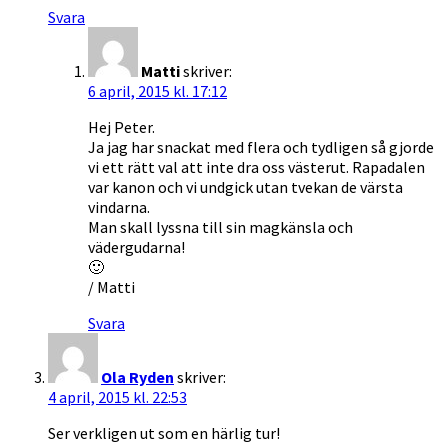
Svara
Matti
skriver:
6 april, 2015 kl. 17:12
Hej Peter.
Ja jag har snackat med flera och tydligen så gjorde
vi ett rätt val att inte dra oss västerut. Rapadalen
var kanon och vi undgick utan tvekan de värsta
vindarna.
Man skall lyssna till sin magkänsla och
vädergudarna!
🙂
/ Matti
Svara
Ola Ryden
skriver:
4 april, 2015 kl. 22:53
Ser verkligen ut som en härlig tur!