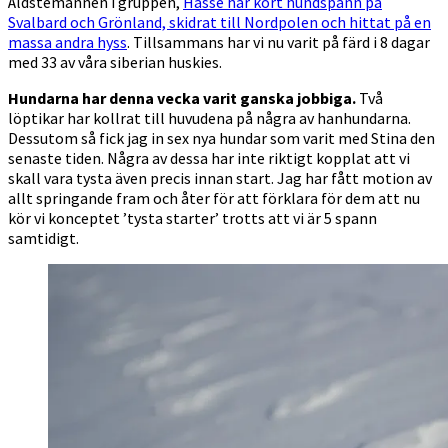
Äldstemannen i gruppen,
Hasse har kört hundspann på
Svalbard och Grönland, skidrat till Nordpolen och hittat på en
massa andra hyss
. Tillsammans har vi nu varit på färd i 8 dagar
med 33 av våra siberian huskies.
Hundarna har denna vecka varit ganska jobbiga.
Två
löptikar har kollrat till huvudena på några av hanhundarna.
Dessutom så fick jag in sex nya hundar som varit med Stina den
senaste tiden. Några av dessa har inte riktigt kopplat att vi
skall vara tysta även precis innan start. Jag har fått motion av
allt springande fram och åter för att förklara för dem att nu
kör vi konceptet ’tysta starter’ trotts att vi är 5 spann
samtidigt.