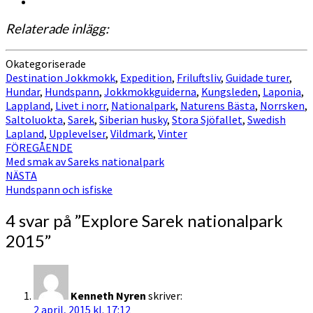
Relaterade inlägg:
Okategoriserade
Destination Jokkmokk
,
Expedition
,
Friluftsliv
,
Guidade turer
,
Hundar
,
Hundspann
,
Jokkmokkguiderna
,
Kungsleden
,
Laponia
,
Lappland
,
Livet i norr
,
Nationalpark
,
Naturens Bästa
,
Norrsken
,
Saltoluokta
,
Sarek
,
Siberian husky
,
Stora Sjöfallet
,
Swedish
Lapland
,
Upplevelser
,
Vildmark
,
Vinter
Inläggsnavigering
FÖREGÅENDE
Med smak av Sareks nationalpark
NÄSTA
Hundspann och isfiske
4 svar på ”
Explore Sarek nationalpark
2015
”
Kenneth Nyren
skriver:
2 april, 2015 kl. 17:12