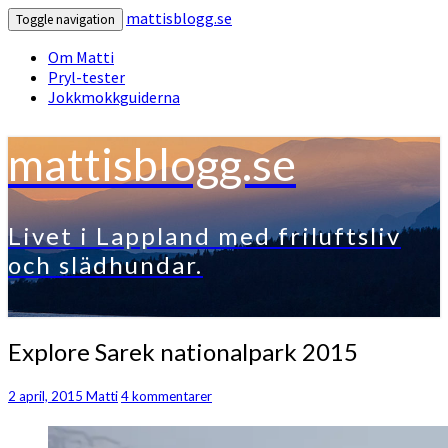
mattisblogg.se
Toggle navigation
Om Matti
Pryl-tester
Jokkmokkguiderna
mattisblogg.se
Livet i Lappland med friluftsliv
och slädhundar.
Explore
Explore Sarek nationalpark 2015
Sarek
nationalpark
Kommentarer
2 april, 2015
Matti
4 kommentarer
2015