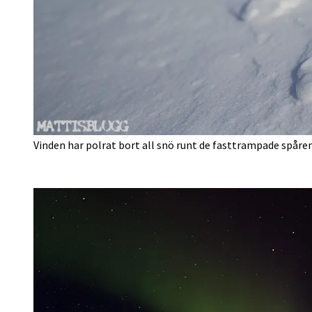
Vinden har polrat bort all snö runt de fasttrampade spåren 