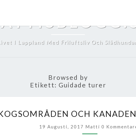
ATTISBLOGG.
Livet I Lappland Med Friluftsliv Och Slädhundar
Browsed by
Etikett:
Guidade turer
URSKOGSOMRÅ
KOGSOMRÅDEN OCH KANADEN
OCH
KANADENSARPA
Kommentarer
19 Augusti, 2017
Matti
0 Kommentar