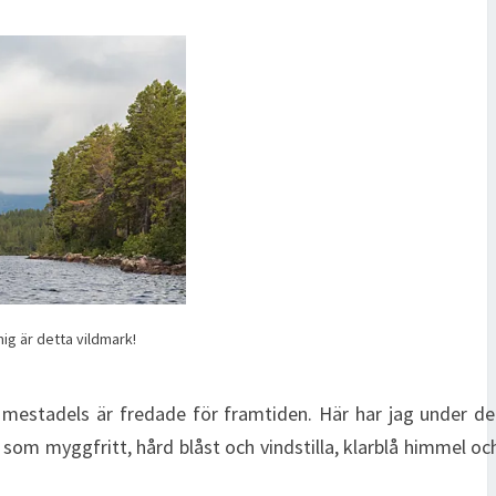
ig är detta vildmark!
mestadels är fredade för framtiden. Här har jag under de
l som myggfritt, hård blåst och vindstilla, klarblå himmel o