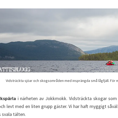
Vidsträckta sjöar och skogsområden med insprängda små lågfjäll. För m
rkspärla
i närheten av Jokkmokk. Vidsträckta skogar som 
ch levt med en liten grupp gäster. Vi har haft myggigt såvä
 svala tälten.