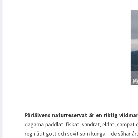
Pärlälvens naturreservat är en riktig vildma
dagarna paddlat, fiskat, vandrat, eldat, campat o
regn ätit gott och sovit som kungar i de såhär års