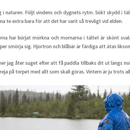
 i naturen. Följt vindens och dygnets rytm. Sökt skydd i t
 te extra bara för att det har varit så trevligt vid elden.
na har börjat mörkna och mornarna i tältet är skönt svala
er smörja sig. Hjortron och blåbär är färdiga att ätas liksom 
er jag åter suget efter att få paddla tillbaks dit ut längs nor
a på torpet med allt som skall göras. Vintern är ju trots all