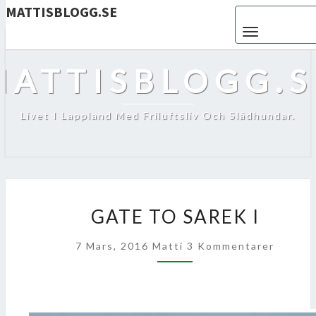
MATTISBLOGG.SE
Toggle navigat
MATTISBLOGG.S
Livet I Lappland Med Friluftsliv Och Slädhundar.
GATE
GATE TO SAREK I
TO
SAREK
Kommentarer
7 Mars, 2016
Matti
3 Kommentarer
I