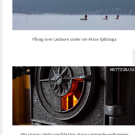
Påväg över Laidaure söder om Aktse fjällstuga.
Alla stugor i detta området har sköna värmande vedkaminer.