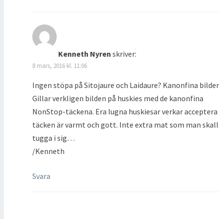
Kenneth Nyren
skriver:
8 mars, 2016 kl. 11:06
Ingen stöpa på Sitojaure och Laidaure? Kanonfina bilder
Gillar verkligen bilden på huskies med de kanonfina
NonStop-täckena. Era lugna huskiesar verkar acceptera
täcken är varmt och gott. Inte extra mat som man skall
tugga i sig…
/Kenneth
Svara