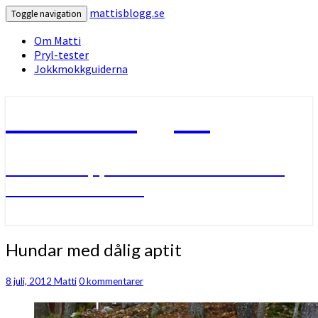
mattisblogg.se
Toggle navigation
Om Matti
Pryl-tester
Jokkmokkguiderna
mattisblogg.se
Livet i Lappland med friluftsliv
och slädhundar.
Hundar
Hundar med dålig aptit
med
dålig
Kommentarer
8 juli, 2012
Matti
0 kommentarer
aptit