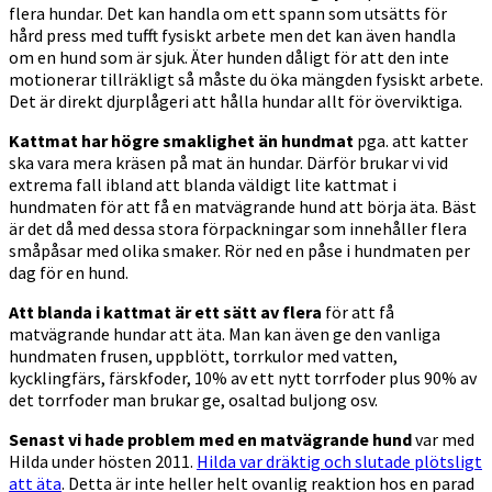
flera hundar. Det kan handla om ett spann som utsätts för
hård press med tufft fysiskt arbete men det kan även handla
om en hund som är sjuk. Äter hunden dåligt för att den inte
motionerar tillräkligt så måste du öka mängden fysiskt arbete.
Det är direkt djurplågeri att hålla hundar allt för överviktiga.
Kattmat har högre smaklighet än hundmat
pga. att katter
ska vara mera kräsen på mat än hundar. Därför brukar vi vid
extrema fall ibland att blanda väldigt lite kattmat i
hundmaten för att få en matvägrande hund att börja äta. Bäst
är det då med dessa stora förpackningar som innehåller flera
småpåsar med olika smaker. Rör ned en påse i hundmaten per
dag för en hund.
Att blanda i kattmat är ett sätt av flera
för att få
matvägrande hundar att äta. Man kan även ge den vanliga
hundmaten frusen, uppblött, torrkulor med vatten,
kycklingfärs, färskfoder, 10% av ett nytt torrfoder plus 90% av
det torrfoder man brukar ge, osaltad buljong osv.
Senast vi hade problem med en matvägrande hund
var med
Hilda under hösten 2011.
Hilda var dräktig och slutade plötsligt
att äta
. Detta är inte heller helt ovanlig reaktion hos en parad