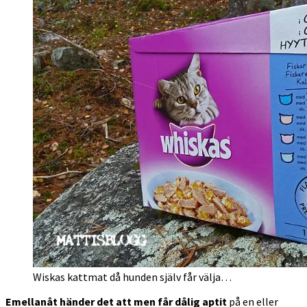
Wiskas kattmat då hunden själv får välja…
Emellanåt händer det att men får dålig aptit
på en eller