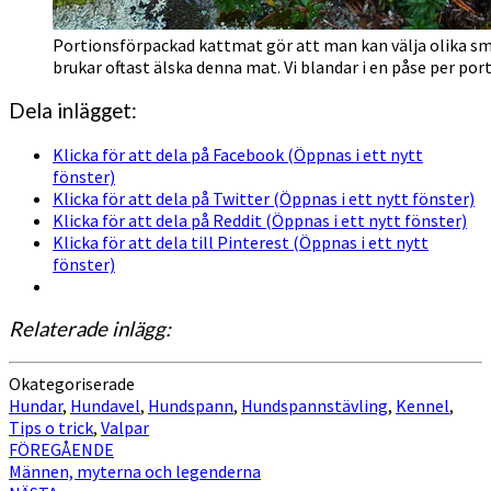
Portionsförpackad kattmat gör att man kan välja olika sma
brukar oftast älska denna mat. Vi blandar i en påse per po
Dela inlägget:
Klicka för att dela på Facebook (Öppnas i ett nytt
fönster)
Klicka för att dela på Twitter (Öppnas i ett nytt fönster)
Klicka för att dela på Reddit (Öppnas i ett nytt fönster)
Klicka för att dela till Pinterest (Öppnas i ett nytt
fönster)
Relaterade inlägg:
Okategoriserade
Hundar
,
Hundavel
,
Hundspann
,
Hundspannstävling
,
Kennel
,
Tips o trick
,
Valpar
Inläggsnavigering
FÖREGÅENDE
Männen, myterna och legenderna