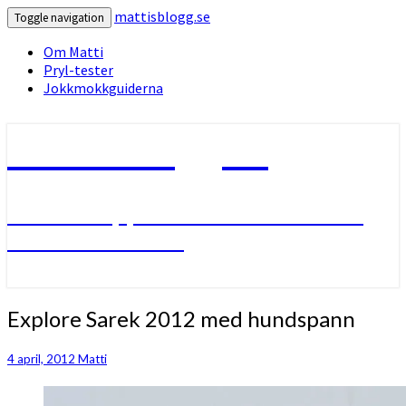
mattisblogg.se
Toggle navigation
Om Matti
Pryl-tester
Jokkmokkguiderna
mattisblogg.se
Livet i Lappland med friluftsliv
och slädhundar.
Explore
Explore Sarek 2012 med hundspann
Sarek
2012
4 april, 2012
Matti
med
hundspann