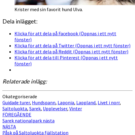
Krister med sin favorit hund Ulva.
Dela inlägget:
Klicka för att dela på Facebook (Öppnas i ett nytt
fönster)
Klicka för att dela på Twitter (Öppnas i ett nytt fönster)
Klicka för att dela på Reddit (Öppnas i ett nytt fönster)
Klicka för att dela till Pinterest (Öppnas i ett nytt
fönster)
Relaterade inlägg:
Okategoriserade
Guidade turer
,
Hundspann
,
Laponia
,
Lappland
,
Livet i norr
,
Saltoluokta
,
Sarek
,
Upplevelser
,
Vinter
Inläggsnavigering
FÖREGÅENDE
Sarek nationalpark nästa
NÄSTA
Påsk på Saltoluokta fjällstation