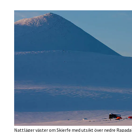
Nattläger väster om Skierfe med utsikt över nedre Rapadal