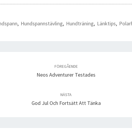
ndspann
,
Hundspannstävling
,
Hundträning
,
Länktips
,
Polar
FÖREGÅENDE
Neos Adventurer Testades
NÄSTA
God Jul Och Fortsätt Att Tänka