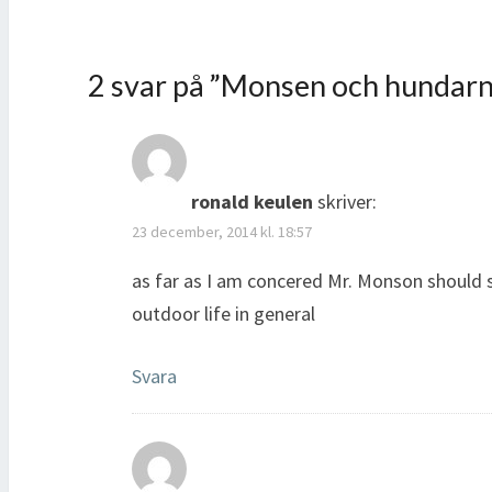
2 svar på ”
Monsen och hundarna
ronald keulen
skriver:
23 december, 2014 kl. 18:57
as far as I am concered Mr. Monson should s
outdoor life in general
Svara