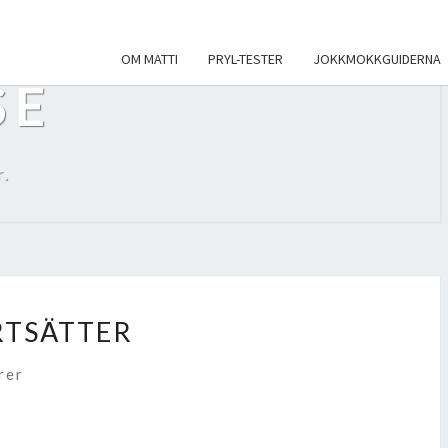
OM MATTI
PRYL-TESTER
JOKKMOKKGUIDERNA
SE
.
TSÄTTER
r
rer