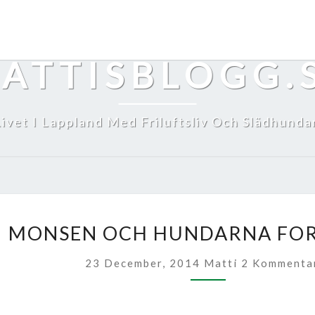
ATTISBLOGG.
Livet I Lappland Med Friluftsliv Och Slädhundar
MONSEN
MONSEN OCH HUNDARNA FOR
OCH
HUNDARNA
Kommentare
23 December, 2014
Matti
2 Kommenta
FORTSÄTTER