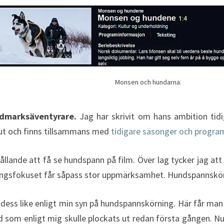
Monsen och hundarna.
ldmarksäventyrare.
Jag har skrivit om hans ambition tidi
ut och finns tillsammans med
tidigare säsonger och progra
ållande att få se hundspann på film. Över lag tycker jag att
ävlingsfokuset får såpass stor uppmärksamhet. Hundspannskör
dess like enligt min syn på hundspannskörning. Här får man 
som enligt mig skulle plockats ut redan första gången. Nu är