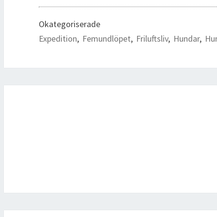
Okategoriserade
Expedition
,
Femundlöpet
,
Friluftsliv
,
Hundar
,
Hu
Inläggsnavigering