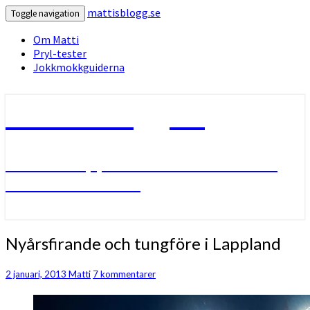
mattisblogg.se
Toggle navigation
Om Matti
Pryl-tester
Jokkmokkguiderna
mattisblogg.se
Livet i Lappland med friluftsliv
och slädhundar.
Nyårsfirande
Nyårsfirande och tungföre i Lappland
och
tungföre
Kommentarer
2 januari, 2013
Matti
7 kommentarer
i
Lappland