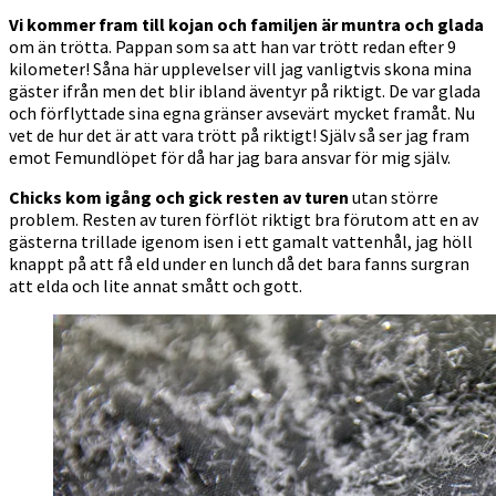
Vi kommer fram till kojan och familjen är muntra och glada
om än trötta. Pappan som sa att han var trött redan efter 9
kilometer! Såna här upplevelser vill jag vanligtvis skona mina
gäster ifrån men det blir ibland äventyr på riktigt. De var glada
och förflyttade sina egna gränser avsevärt mycket framåt. Nu
vet de hur det är att vara trött på riktigt! Själv så ser jag fram
emot Femundlöpet för då har jag bara ansvar för mig själv.
Chicks kom igång och gick resten av turen
utan större
problem. Resten av turen förflöt riktigt bra förutom att en av
gästerna trillade igenom isen i ett gamalt vattenhål, jag höll
knappt på att få eld under en lunch då det bara fanns surgran
att elda och lite annat smått och gott.