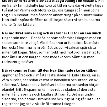
Slutet av förra året blev så att säga väldigt intressant.
Med
en fransk familj skulle jag köra ut till en koja där vi skulle ligga
två nätter. Värme och blötsnö gav oss tunga spår men Stina
tog all hundmat, matlåder och annat tungt på en skoterkälke.
Hon skulle spåra de 35km ut till kojan så att vi och hundarna
skulle få lite lättare.
När mörkret sänker sig och vi stannar till för en sen lunch
ringer min mobil. Det är Stina som står mitt i skogen med en
skoter som inte vill gå. Växellådan var ur funktion. Nu måste
hon också komma hem på nått vis och vi saknar spår sista
milen till kojan. Nilas, som är född med motorolja istället för
blod åker ut och bärgar Stina med skotern. Sånt blir man
tacksamt glad över!
När vi kommer fram till den kvarlämnade skoterkälken
upphör spåret och vi måste lasta slädarna. Lilla Chicks, en av
våra hundar, har redan kastat in handuken och sitter i en av
slädarna. Vi lastar det vi behöver i slädarna och sedan börjar
eländet. Mitt 6-spann orkar inte rubba släden så den sista
milen får vi springa och knuffa allt framåt. Det isar under
slädarna, snö packas i bromsarna och ingenting går lätt. Ett
tag trodde jag att vi skulle få stanna i skogen.