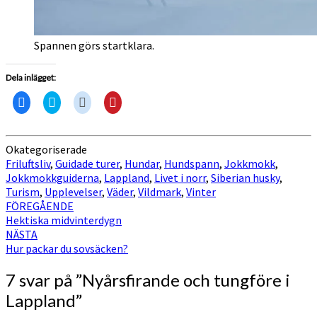
Spannen görs startklara.
Dela inlägget:
Klicka
Klicka
Klicka
Klicka
för
för
för
för
att
att
att
att
dela
dela
dela
dela
på
på
på
till
Facebook
Twitter
Reddit
Pinterest
Okategoriserade
(Öppnas
(Öppnas
(Öppnas
(Öppnas
Friluftsliv
,
Guidade turer
,
Hundar
,
Hundspann
,
Jokkmokk
,
i
i
i
i
ett
ett
ett
ett
Jokkmokkguiderna
,
Lappland
,
Livet i norr
,
Siberian husky
,
nytt
nytt
nytt
nytt
Turism
,
Upplevelser
,
Väder
,
Vildmark
,
Vinter
fönster)
fönster)
fönster)
fönster)
Inläggsnavigering
FÖREGÅENDE
Hektiska midvinterdygn
NÄSTA
Hur packar du sovsäcken?
7 svar på ”
Nyårsfirande och tungföre i
Lappland
”