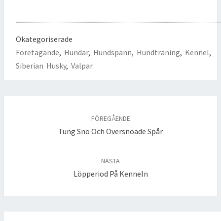
Okategoriserade
Företagande
,
Hundar
,
Hundspann
,
Hundträning
,
Kennel
,
Siberian Husky
,
Valpar
Inläggsnavigering
FÖREGÅENDE
Tung Snö Och Översnöade Spår
NÄSTA
Löpperiod På Kenneln