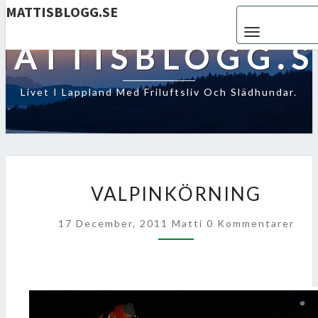
MATTISBLOGG.SE
Toggle navigat
MATTISBLOGG.S
Livet I Lappland Med Friluftsliv Och Slädhundar.
VALPINKÖRNING
VALPINKÖRNING
Kommentarer
17 December, 2011
Matti
0 Kommentarer