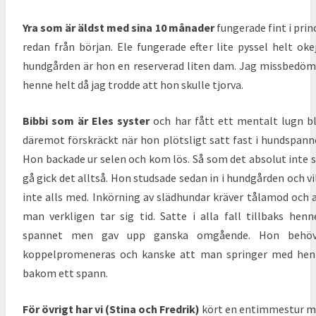
Yra som är äldst med sina 10 månader
fungerade fint i prin
redan från början. Ele fungerade efter lite pyssel helt okej
hundgården är hon en reserverad liten dam. Jag missbedö
henne helt då jag trodde att hon skulle tjorva.
Bibbi som är Eles syster
och har fått ett mentalt lugn b
däremot förskräckt när hon plötsligt satt fast i hundspann
Hon backade ur selen och kom lös. Så som det absolut inte 
gå gick det alltså. Hon studsade sedan in i hundgården och vi
inte alls med. Inkörning av slädhundar kräver tålamod och 
man verkligen tar sig tid. Satte i alla fall tillbaks henn
spannet men gav upp ganska omgående. Hon behöv
koppelpromeneras och kanske att man springer med hen
bakom ett spann.
För övrigt har vi (Stina och Fredrik)
kört en entimmestur 