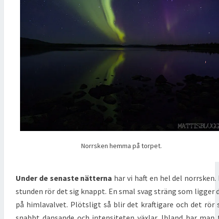
Norrsken hemma på torpet.
Under de senaste nätterna
har vi haft en hel del norrsken.
stunden rör det sig knappt. En smal svag sträng som ligger 
på himlavalvet. Plötsligt så blir det kraftigare och det rör 
snabbt dansande och intensiteten växlar. Ibland har man 