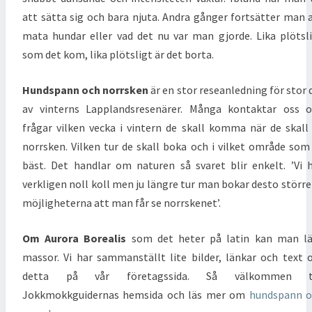
att sätta sig och bara njuta. Andra gånger fortsätter man 
mata hundar eller vad det nu var man gjorde. Lika plötsl
som det kom, lika plötsligt är det borta.
Hundspann och norrsken
är en stor reseanledning för stor 
av vinterns Lapplandsresenärer. Många kontaktar oss 
frågar vilken vecka i vintern de skall komma när de skall
norrsken. Vilken tur de skall boka och i vilket område som
bäst. Det handlar om naturen så svaret blir enkelt. ’Vi 
verkligen noll koll men ju längre tur man bokar desto större
möjligheterna att man får se norrskenet’.
Om Aurora Borealis
som det heter på latin kan man lä
massor. Vi har sammanställt lite bilder, länkar och text
detta på vår företagssida. Så välkommen ti
Jokkmokkguidernas hemsida och läs mer om
hundspann o