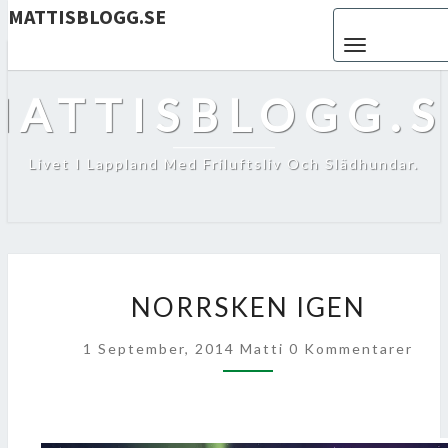
MATTISBLOGG.SE
Toggle navigat
MATTISBLOGG.S
Livet I Lappland Med Friluftsliv Och Slädhundar.
NORRSKEN
NORRSKEN IGEN
IGEN
Kommentarer
1 September, 2014
Matti
0 Kommentarer