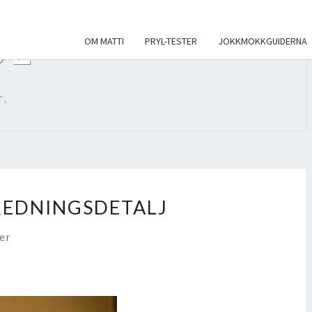
SE
OM MATTI
PRYL-TESTER
JOKKMOKKGUIDERNA
.
ÅNGEN
REDNINGSDETALJ
er
TALJ