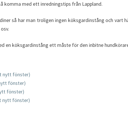
också komma med ett inredningstips från Lappland.
iner så har man troligen ingen köksgardinstång och vart 
 osv.
d en köksgardinstång ett måste för den inbitne hundkörare
t nytt fönster)
nytt fönster)
ytt fönster)
tt nytt fönster)