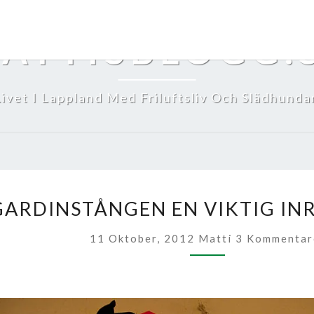
ATTISBLOGG.
Livet I Lappland Med Friluftsliv Och Slädhundar
KÖKSGARDINST
ARDINSTÅNGEN EN VIKTIG IN
EN
VIKTIG
Kommentarer
11 Oktober, 2012
Matti
3 Kommentar
INREDNINGSDE