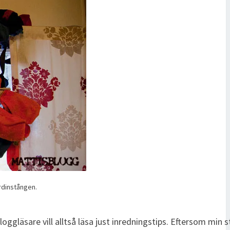
rdinstången.
ggläsare vill alltså läsa just inredningstips. Eftersom min s