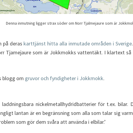
Denna inmutning ligger strax söder om Norr Tjalmejaure som är Jokkmo
 på deras
karttjänst hitta alla inmutade områden i Sverige
orr Tjamejaure som är Jokkmokks vattentäkt. I klartext så
s blogg om
gruvor och fyndigheter i Jokkmokk
.
 laddningsbara nickelmetallhydridbatterier för t.ex. bilar
lgängligt lantan är en begränsning som alla som talar sig varma
roblem som gör dem svåra att använda i elbilar.’