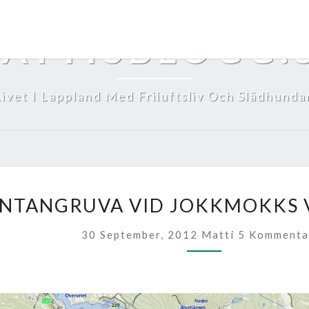
ATTISBLOGG.
Livet I Lappland Med Friluftsliv Och Slädhundar
LANTANGRUVA
NTANGRUVA VID JOKKMOKKS 
VID
JOKKMOKKS
Kommentare
30 September, 2012
Matti
5 Kommenta
VATTENTÄKT