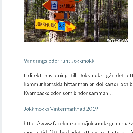
Vandringsleder runt Jokkmokk
I direkt anslutning till Jokkmokk går det et
kommunhemsida hittar man en del kartor och bes
Kvarnbäcksleden som binder samman…
Jokkmokks Vintermarknad 2019
https://www.facebook.com/jokkmokkguiderna/vi
men alltid fått beskedet att du varit ute ett