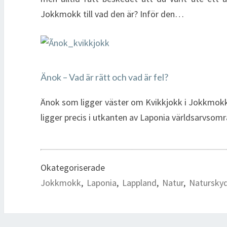
Jokkmokk till vad den är? Inför den…
Änok – Vad är rätt och vad är fel?
Änok som ligger väster om Kvikkjokk i Jokkmokk
ligger precis i utkanten av Laponia världsarvs
Okategoriserade
Jokkmokk
,
Laponia
,
Lappland
,
Natur
,
Natursky