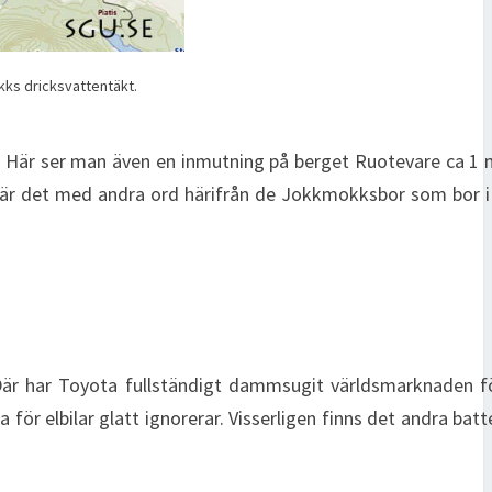
kks dricksvattentäkt.
. Här ser man även en inmutning på berget Ruotevare ca 1 
 är det med andra ord härifrån de Jokkmokksbor som bor i
. Där har Toyota fullständigt dammsugit världsmarknaden f
 för elbilar glatt ignorerar. Visserligen finns det andra batte