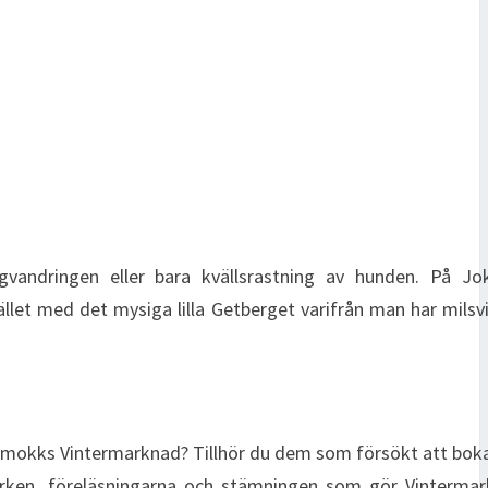
elgvandringen eller bara kvällsrastning av hunden. På J
t med det mysiga lilla Getberget varifrån man har milsvi
okks Vintermarknad? Tillhör du dem som försökt att bok
verken, föreläsningarna och stämningen som gör Vintermar