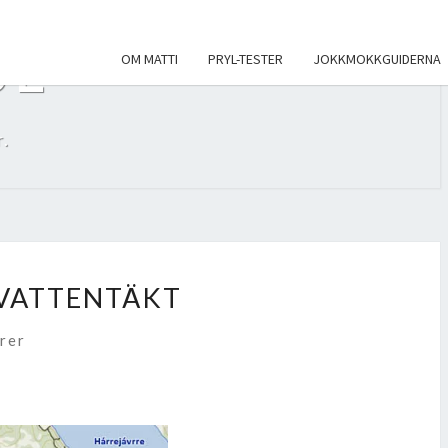
SE
OM MATTI
PRYL-TESTER
JOKKMOKKGUIDERNA
.
VATTENTÄKT
r
rer