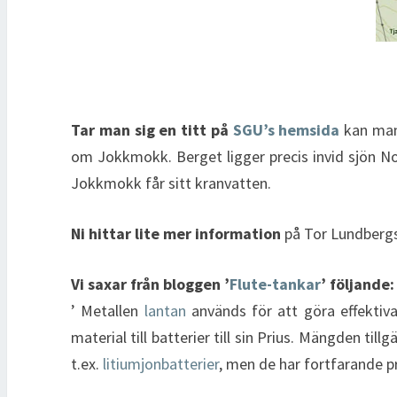
Tar man sig en titt på
SGU’s hemsida
kan man
om Jokkmokk. Berget ligger precis invid sjön N
Jokkmokk får sitt kranvatten.
Ni hittar lite mer information
på Tor Lundberg
Vi saxar från bloggen ’
Flute-tankar
’ följande:
’ Metallen
lantan
används för att göra effektiva
material till batterier till sin Prius. Mängden til
t.ex.
litiumjonbatterier
, men de har fortfarande p