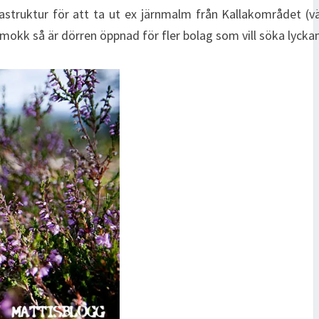
astruktur för att ta ut ex järnmalm från Kallakområdet (
kmokk så är dörren öppnad för fler bolag som vill söka lyckan