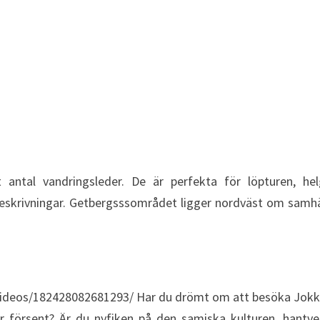
t antal vandringsleder. De är perfekta för löpturen, h
krivningar. Getbergsssområdet ligger nordväst om samhälle
deos/182428082681293/ Har du drömt om att besöka Jokkm
 år försent? Är du nyfiken på den samiska kulturen, hant