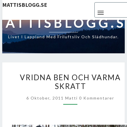
MATTISBLOGG.SE
Toggle navigat
MATTISBLOGG.S
Livet I Lappland Med Friluftsliv Och Slädhundar.
VRIDNA
VRIDNA BEN OCH VARMA
BEN
SKRATT
OCH
VARMA
Kommentarer
6 Oktober, 2011
Matti
0 Kommentarer
SKRATT