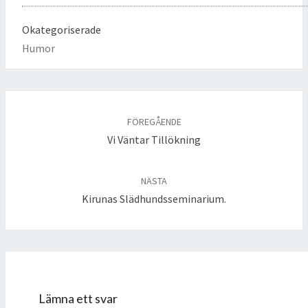
Okategoriserade
Humor
Inläggsnavigering
FÖREGÅENDE
Vi Väntar Tillökning
NÄSTA
Kirunas Slädhundsseminarium.
Lämna ett svar