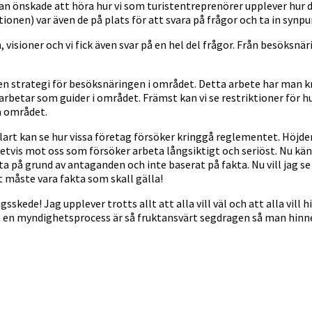
 Man önskade att höra hur vi som turistentreprenörer upplever hur
nen) var även de på plats för att svara på frågor och ta in synpu
visioner och vi fick även svar på en hel del frågor. Från besöksnär
n strategi för besöksnäringen i området. Detta arbete har man kn
m arbetar som guider i området. Främst kan vi se restriktioner för 
å området.
klart kan se hur vissa företag försöker kringgå reglementet. Höjde
vetvis mot oss som försöker arbeta långsiktigt och seriöst. Nu känner
a på grund av antaganden och inte baserat på fakta. Nu vill jag 
et måste vara fakta som skall gälla!
gsskede! Jag upplever trotts allt att alla vill väl och att alla vill 
men en myndighetsprocess är så fruktansvärt segdragen så man hinn