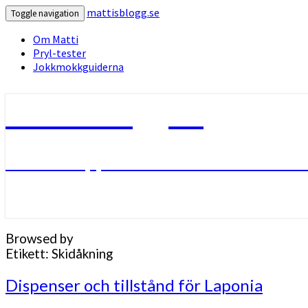
mattisblogg.se
Toggle navigation
Om Matti
Pryl-tester
Jokkmokkguiderna
mattisblogg.se
Livet i Lappland med friluftsliv oc
Browsed by
Etikett:
Skidåkning
Dispenser
Dispenser och tillstånd för Laponia
och