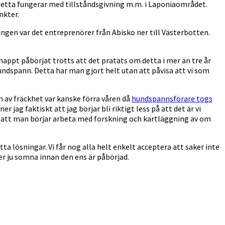
 detta fungerar med tillståndsgivning m.m. i Laponiaområdet.
nkter.
ingen var det entreprenörer från Abisko ner till Västerbotten.
appt påbörjat trotts att det pratats om detta i mer än tre år
hundspann. Detta har man gjort helt utan att påvisa att vi som
n av fräckhet var kanske förra våren då
hundspannsförare togs
 jag faktiskt att jag börjar bli riktigt less på att det är vi
se att man börjar arbeta med forskning och kartläggning av om
hitta lösningar. Vi får nog alla helt enkelt acceptera att saker inte
er ju somna innan den ens är påbörjad.