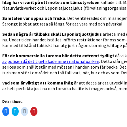
Idag har vi varit på ett möte som Länsstyrelsen
kallade till.
Naturvårdsverket och Laponiatjuottjudus (förvaltningsorganisatio
Samtalen var öppna och friska.
Det ventilerades om missnöjen, 
Strongt jobbat att resa så långt för att vara med och påverka!
Sedan några år tillbaks skall Laponiatjuottjudus
arbeta med e
nu. Under tiden har det istället införts restriktioner för oss so
kör med tillstånd faktiskt har utgjort någon störning/slitage p
För de kommersiella turerna blir detta extremt tydligt
då vi 
av polisen då det tjuvfiskade inne i nationalparken
. Detta slår gi
seriösa som snällt står med mössan i handen som får backa. Dett
turismen stör i området och i så fall vart, när, hur och av vem. D
Vad som är viktigt att komma ihåg
är att detta är ett utvecklin
är helt perfekta just nu och försöka ha lite is i magen också, 
Dela inlägget:
Klicka
Klicka
Klicka
Klicka
för
för
för
för
att
att
att
att
dela
dela
dela
dela
på
på
på
till