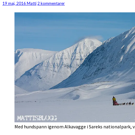
tillstånd
Kommentarer
19 maj, 2016
Matti
2 kommentarer
för
Laponia
Med hundspann igenom Alkavagge i Sareks nationalpark, v