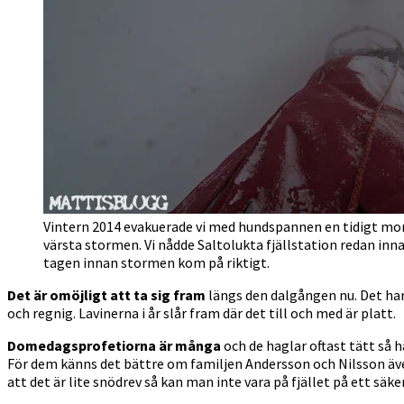
Vintern 2014 evakuerade vi med hundspannen en tidigt mo
värsta stormen. Vi nådde Saltolukta fjällstation redan inna
tagen innan stormen kom på riktigt.
Det är omöjligt att ta sig fram
längs den dalgången nu. Det har
och regnig. Lavinerna i år slår fram där det till och med är platt.
Domedagsprofetiorna är många
och de haglar oftast tätt så h
För dem känns det bättre om familjen Andersson och Nilsson även de
att det är lite snödrev så kan man inte vara på fjället på ett säker