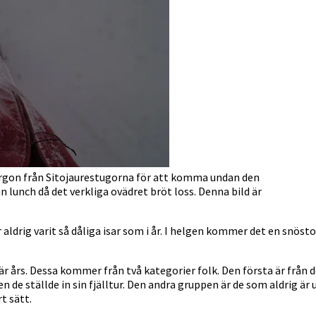
rgon från Sitojaurestugorna för att komma undan den
n lunch då det verkliga ovädret bröt loss. Denna bild är
 aldrig varit så dåliga isar som i år. I helgen kommer det en snö
är års. Dessa kommer från två kategorier folk. Den första är från d
 ställde in sin fjälltur. Den andra gruppen är de som aldrig är ute
t sätt.