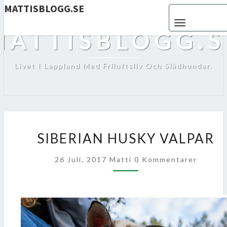
MATTISBLOGG.SE
Toggle navigat
MATTISBLOGG.S
Livet I Lappland Med Friluftsliv Och Slädhundar.
SIBERIAN
SIBERIAN HUSKY VALPAR
HUSKY
VALPAR
Kommentarer
26 Juli, 2017
Matti
0 Kommentarer