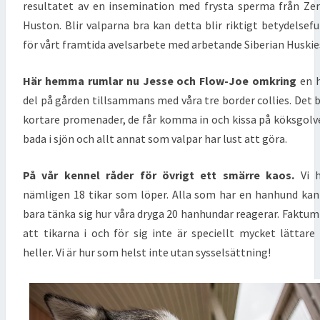
resultatet av en insemination med frysta sperma från Ze
Huston. Blir valparna bra kan detta blir riktigt betydelsefu
för vårt framtida avelsarbete med arbetande Siberian Huskie
Här hemma rumlar nu Jesse och Flow-Joe omkring
en h
del på gården tillsammans med våra tre border collies. Det b
kortare promenader, de får komma in och kissa på köksgolv
bada i sjön och allt annat som valpar har lust att göra.
På vår kennel råder för övrigt ett smärre kaos.
Vi h
nämligen 18 tikar som löper. Alla som har en hanhund kan
bara tänka sig hur våra dryga 20 hanhundar reagerar. Faktum
att tikarna i och för sig inte är speciellt mycket lättare
heller. Vi är hur som helst inte utan sysselsättning!