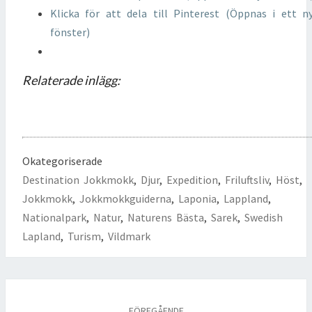
Klicka för att dela till Pinterest (Öppnas i ett n
fönster)
Relaterade inlägg:
Okategoriserade
Destination Jokkmokk
,
Djur
,
Expedition
,
Friluftsliv
,
Höst
,
Jokkmokk
,
Jokkmokkguiderna
,
Laponia
,
Lappland
,
Nationalpark
,
Natur
,
Naturens Bästa
,
Sarek
,
Swedish
Lapland
,
Turism
,
Vildmark
Inläggsnavigering
FÖREGÅENDE