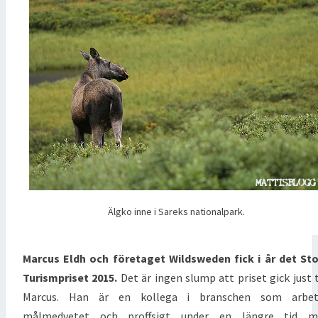
Älgko inne i Sareks nationalpark.
Marcus Eldh och företaget Wildsweden fick i år det St
Turismpriset 2015.
Det är ingen slump att priset gick just t
Marcus. Han är en kollega i branschen som arbet
målmedvetet och proffsigt under en längre tid m