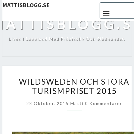
MATTISBLOGG.SE
Toggle navigat
MATTISBLOGG.S
Livet I Lappland Med Friluftsliv Och Slädhundar.
WILDSWEDEN
WILDSWEDEN OCH STORA
OCH
TURISMPRISET 2015
STORA
TURISMPRISET
Kommentarer
28 Oktober, 2015
Matti
0 Kommentarer
2015