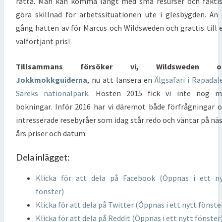
rätta. Man kan komma långt med små resurser och fakti
göra skillnad för arbetssituationen ute i glesbygden. Än
gång hatten av för Marcus och Wildsweden och grattis till 
välförtjänt pris!
Tillsammans försöker vi, Wildsweden o
Jokkmokkguiderna
, nu att lansera en
Älgsafari i Rapadal
Sareks nationalpark
. Hösten 2015 fick vi inte nog m
bokningar. Inför 2016 har vi däremot både förfrågningar 
intresserade resebyråer som idag står redo och väntar på nä
års priser och datum.
Dela inlägget:
Klicka för att dela på Facebook (Öppnas i ett n
fönster)
Klicka för att dela på Twitter (Öppnas i ett nytt fönste
Klicka för att dela på Reddit (Öppnas i ett nytt fönster