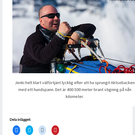
Jenki helt klart välförtjänt lycklig efter att ha sprungit Aktsebacken
med ett hundspann. Det är 400-500 meter brant stigning på nån
kilometer.
Dela inlägget:
K
K
K
K
l
l
l
l