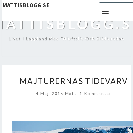
MATTISBLOGG.SE
Toggle navigat
MATTISBLOGG.S
Livet I Lappland Med Friluftsliv Och Slädhundar.
MAJTURERNAS
MAJTURERNAS TIDEVARV
TIDEVARV
Kommentarer
4 Maj, 2015
Matti
1 Kommentar