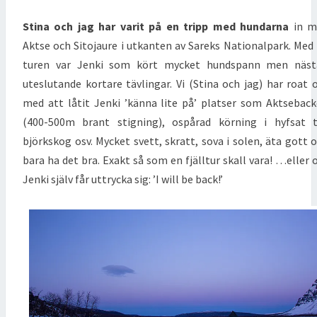
Stina och jag har varit på en tripp med hundarna
in m
Aktse och Sitojaure i utkanten av Sareks Nationalpark. Med
turen var Jenki som kört mycket hundspann men näst
uteslutande kortare tävlingar. Vi (Stina och jag) har roat 
med att låtit Jenki ’känna lite på’ platser som Aktsebac
(400-500m brant stigning), ospårad körning i hyfsat 
björkskog osv. Mycket svett, skratt, sova i solen, äta gott 
bara ha det bra. Exakt så som en fjälltur skall vara! …eller
Jenki själv får uttrycka sig: ’I will be back!’