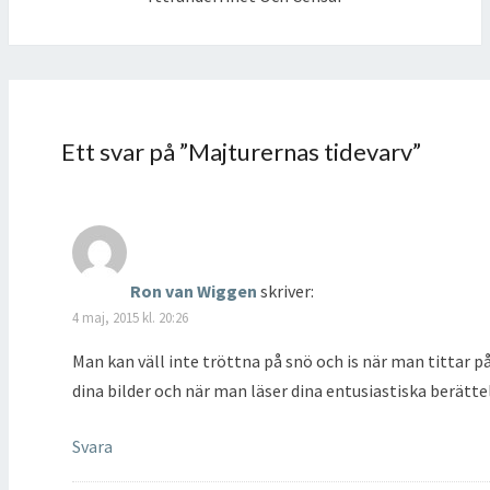
t
n
y
i
n
y
t
e
y
t
t
t
t
t
f
t
t
f
ö
n
f
ö
n
y
ö
n
s
t
n
s
t
t
s
t
e
f
t
e
r
ö
e
r
)
n
Ett svar på ”
Majturernas tidevarv
”
r
)
s
)
t
e
r
)
Ron van Wiggen
skriver:
4 maj, 2015 kl. 20:26
Man kan väll inte tröttna på snö och is när man tittar p
dina bilder och när man läser dina entusiastiska berättel
Svara