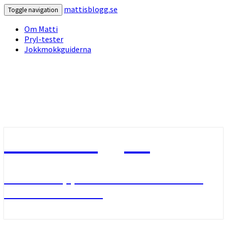
mattisblogg.se
Toggle navigation
Om Matti
Pryl-tester
Jokkmokkguiderna
mattisblogg.se
Livet i Lappland med friluftsliv
och slädhundar.