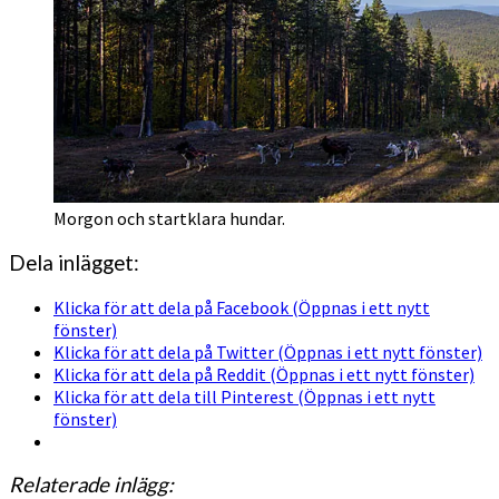
Morgon och startklara hundar.
Dela inlägget:
Klicka för att dela på Facebook (Öppnas i ett nytt
fönster)
Klicka för att dela på Twitter (Öppnas i ett nytt fönster)
Klicka för att dela på Reddit (Öppnas i ett nytt fönster)
Klicka för att dela till Pinterest (Öppnas i ett nytt
fönster)
Relaterade inlägg: