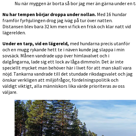
Nu när myggen är borta så bor jag mer än gärna under en t
Nu har tempen börjar droppa under nollan.
Med 16 hundar
framför fyrhjulingen drog jag iväg på tur över natten.
Distansen blev bara 32 km men vi fick en frisk och klar natt vid
lägerelden.
Under en tarp, vid en lägereld,
med hundarna precis utanför
och en mugg rykande hett te i näven kunde jag slappa i min
sovsäck. Månen vandrade upp över himlavalvet och i
dalgångarna, lade sig ett lock av låga dimmoln. Det är inte
speciellt mycket man behöver här i livet för att man skall vara
nöjd. Tankarna vandrade till det stundade riksdagsvalet och jag
önskar verkligen att miljöfrågor, fördelningspolitik och
väldigt viktigt, alla människors lika värde prioriteras av oss
väljare.