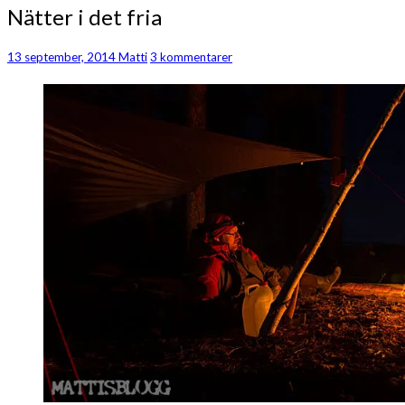
Nätter
Nätter i det fria
i
det
Kommentarer
13 september, 2014
Matti
3 kommentarer
fria