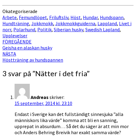
Okategoriserade
Arbete
,
Femundlöpet
,
Friluftsliv
,
Höst
,
Hundar
,
Hundspann
,
Hundträning
,
Jokkmokk
,
Jokkmokkguiderna
,
Lappland
,
Livet i
norr
,
Polarhund
,
Politik
,
Siberian husky
,
Swedish Lapland
,
Upplevelser
Inläggsnavigering
FÖREGÅENDE
Geisha en alaskan husky
NÄSTA
Höstträning av hundspannen
3 svar på ”
Nätter i det fria
”
Andreas
skriver:
15 september, 2014 kl. 23:10
Endast i Sverige kan det fullständigt sinnesjuka ”alla
människors lika värde” komma att bli en sanning,
upprepat in absurdum… Så det du säger är att min mor
och Anders Behring Breivik har exakt samma värde?