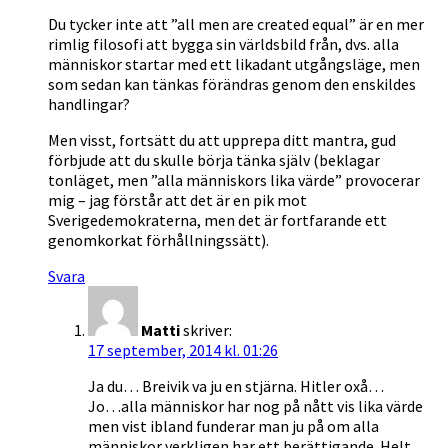
Du tycker inte att ”all men are created equal” är en mer
rimlig filosofi att bygga sin världsbild från, dvs. alla
människor startar med ett likadant utgångsläge, men
som sedan kan tänkas förändras genom den enskildes
handlingar?
Men visst, fortsätt du att upprepa ditt mantra, gud
förbjude att du skulle börja tänka själv (beklagar
tonläget, men ”alla människors lika värde” provocerar
mig – jag förstår att det är en pik mot
Sverigedemokraterna, men det är fortfarande ett
genomkorkat förhållningssätt).
Svara
Matti
skriver:
17 september, 2014 kl. 01:26
Ja du… Breivik va ju en stjärna. Hitler oxå…
Jo…alla människor har nog på nått vis lika värde
men vist ibland funderar man ju på om alla
människor verkligen har ett berättigande. Helt