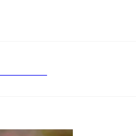
h slädhundar.