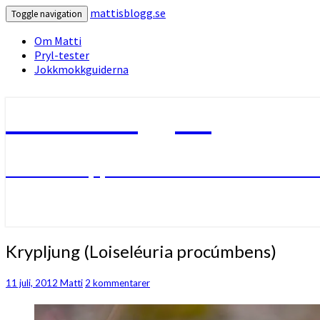
mattisblogg.se
Toggle navigation
Om Matti
Pryl-tester
Jokkmokkguiderna
mattisblogg.se
Livet i Lappland med friluftsliv oc
Krypljung
Krypljung (Loiseléuria procúmbens)
(Loiseléuria
procúmbens)
Kommentarer
11 juli, 2012
Matti
2 kommentarer