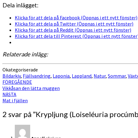
Dela inlägget:
Klicka för att dela på Facebook (Öppnas i ett nytt fönster)
Klicka för att dela på Twitter (Öppnas i ett nytt fönster)
Klicka för att dela på Reddit (Öppnas i ett nytt fönster)
Klicka för att dela till Pinterest (Öppnas i ett nytt fönster
Relaterade inlägg:
Okategoriserade
Bildarkiv
,
Fjällvandring
,
Laponia
,
Lappland
,
Natur
,
Sommar
,
Växt
Inläggsnavigering
FÖREGÅENDE
Vikkåsan den lätta muggen
NÄSTA
Mat i fjällen
2 svar på ”
Krypljung (Loiseléuria procúm