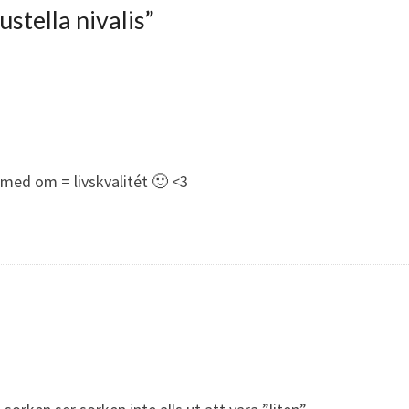
ustella nivalis
”
 med om = livskvalitét 🙂 <3