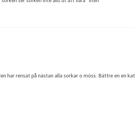
orken ser sorken inte alls ut att vara ”liten”
en har rensat på nästan alla sorkar o möss. Bättre en en kat