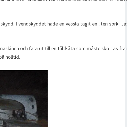
kydd. I vendskyddet hade en vessla tagit en liten sork. J
maskinen och fara ut till en tältkåta som måste skottas fr
å nolltid.