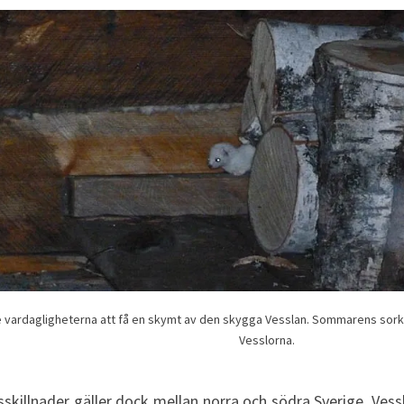
NIVALIS
te vardagligheterna att få en skymt av den skygga Vesslan. Sommarens sorkår 
Vesslorna.
sskillnader gäller dock mellan norra och södra Sverige. Ves