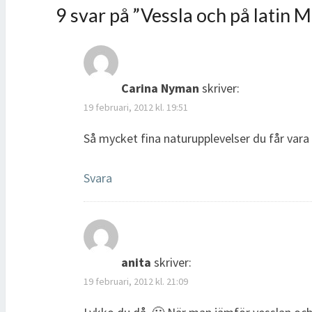
s
t
e
f
9 svar på ”
Vessla och på latin M
t
e
r
ö
e
r
)
n
r
)
s
)
t
e
r
)
Carina Nyman
skriver:
19 februari, 2012 kl. 19:51
Så mycket fina naturupplevelser du får vara
Svara
anita
skriver:
19 februari, 2012 kl. 21:09