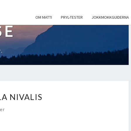
OM MATTI
PRYL-TESTER
JOKKMOKKGUIDERNA
SE
.
A NIVALIS
r
er