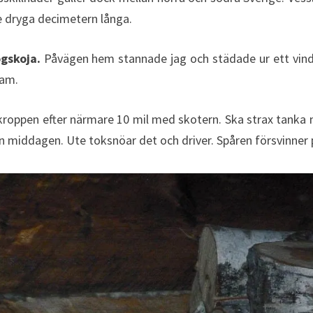
te dryga decimetern långa.
ogskoja.
Påvägen hem stannade jag och städade ur ett vinds
ram.
kroppen efter närmare 10 mil med skotern. Ska strax tanka 
middagen. Ute toksnöar det och driver. Spåren försvinner p