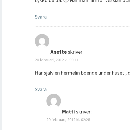
Lykko du då. 🙂 När man jämför vesslan och s
Svara
Anette
skriver:
20 februari, 2012 kl. 00:11
Har själv en hermelin boende under huset , d
Svara
Matti
skriver:
20 februari, 2012 kl. 02:28