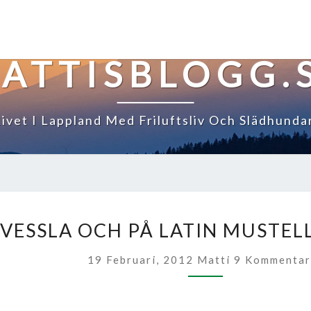
ATTISBLOGG.
Livet I Lappland Med Friluftsliv Och Slädhundar
VESSLA
VESSLA OCH PÅ LATIN MUSTELL
OCH
PÅ
Kommentare
19 Februari, 2012
Matti
9 Kommentar
LATIN
MUSTELLA