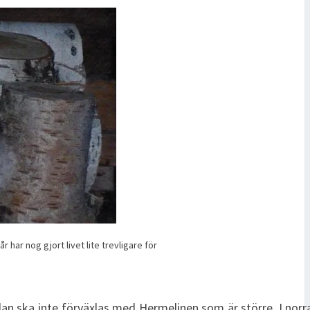
har nog gjort livet lite trevligare för
slan ska inte förväxlas med Hermelinen som är större. I norr