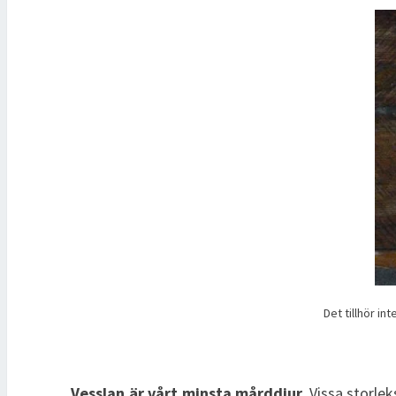
Det tillhör in
Vesslan är vårt minsta mårddjur.
Vissa storlek