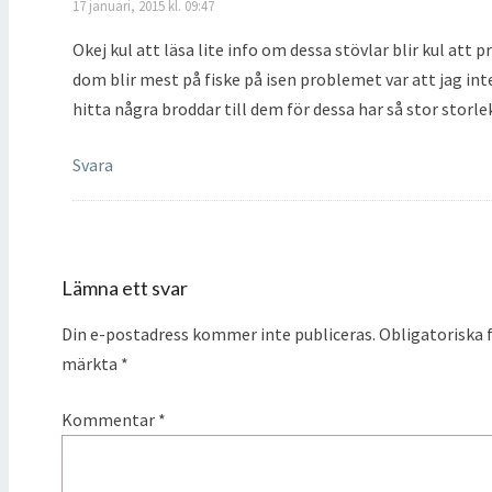
17 januari, 2015 kl. 09:47
Okej kul att läsa lite info om dessa stövlar blir kul att p
dom blir mest på fiske på isen problemet var att jag int
hitta några broddar till dem för dessa har så stor storlek
Svara
Lämna ett svar
Din e-postadress kommer inte publiceras.
Obligatoriska f
märkta
*
Kommentar
*