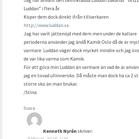
Jag har använt den skinnklädda Luddan såkallat ”Grizz
Luddan” i flera år.
Köper dem dock direkt ifrån tillverkaren
http://www.luddan.se
.
Jag har varit jättenöjd med dem men under de kallare
perioderna använder jag ändå Kamik Oslo då de är myc
varmare. Luddan väger dock mycket mindre och jag ön
de var lika varma som Kamik.
För att göra min Luddan än varmare än vad de är använ
jag en tovad ullinnersko. Då måste man dock ha ca 2 st
större sko än man brukar.
/Stina
Svara
Kenneth Nyrén
skriver:
24 februari, 2012 kl. 11:59