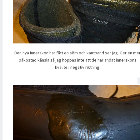
Den nya innerskon har fått en söm och kantband ser jag. Ger en me
påkostad känsla så jag hoppas inte att de har ändat innerskons
kvalite i negativ riktning.