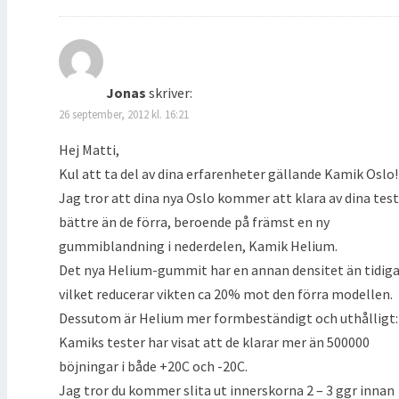
Jonas
skriver:
26 september, 2012 kl. 16:21
Hej Matti,
Kul att ta del av dina erfarenheter gällande Kamik Oslo!
Jag tror att dina nya Oslo kommer att klara av dina test
bättre än de förra, beroende på främst en ny
gummiblandning i nederdelen, Kamik Helium.
Det nya Helium-gummit har en annan densitet än tidiga
vilket reducerar vikten ca 20% mot den förra modellen.
Dessutom är Helium mer formbeständigt och uthålligt:
Kamiks tester har visat att de klarar mer än 500000
böjningar i både +20C och -20C.
Jag tror du kommer slita ut innerskorna 2 – 3 ggr innan