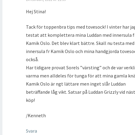
Hej Stina!
Tack för toppenbra tips med tovesock! I vinter har ja
testat att komplettera mina Luddan med innersula f
Kamik Oslo. Det blev klart bättre. Skall nu testa med
innersula fr Kamik Oslo och mina handgjorda toveso
också.
Har tidigare provat Sorels ”värsting” och de var verk
varma men alldeles för tunga för att mina gamla knä
Kamik Oslo är ngt lättare men inget slår Luddan
beträffande låg vikt. Satsar på Luddan Grizzly vid näs
köp!
/Kenneth
Svara