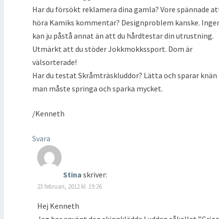
Har du försökt reklamera dina gamla? Vore spännade at
höra Kamiks kommentar? Designproblem kanske. Inge
kan ju påstå annat än att du hårdtestar din utrustning.
Utmärkt att du stöder Jokkmokkssport. Dom är
välsorterade!
Har du testat Skråmträskluddor? Lätta och sparar knän
man måste springa och sparka mycket.
/Kenneth
Svara
Stina
skriver:
23 februari, 2012 kl. 19:26
Hej Kenneth