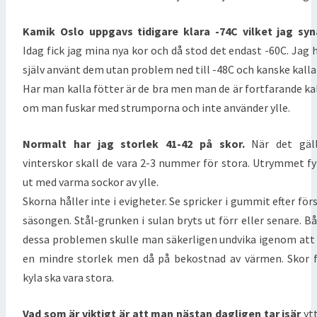
Kamik Oslo uppgavs tidigare klara -74C vilket jag syn
Idag fick jag mina nya kor och då stod det endast -60C. Jag 
själv använt dem utan problem ned till -48C och kanske kalla
Har man kalla fötter är de bra men man de är fortfarande ka
om man fuskar med strumporna och inte använder ylle.
Normalt har jag storlek 41-42 på skor.
När det gäll
vinterskor skall de vara 2-3 nummer för stora. Utrymmet fy
ut med varma sockor av ylle.
Skorna håller inte i evigheter. Se spricker i gummit efter för
säsongen. Stål-grunken i sulan bryts ut förr eller senare. B
dessa problemen skulle man säkerligen undvika igenom att
en mindre storlek men då på bekostnad av värmen. Skor 
kyla ska vara stora.
Vad som är viktigt är att man nästan dagligen tar isär
yt