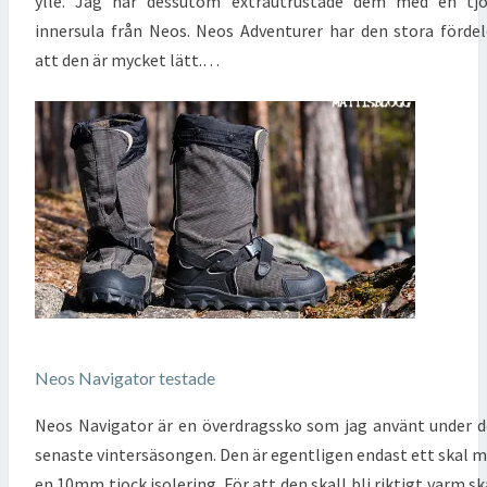
ylle. Jag har dessutom extrautrustade dem med en tjo
innersula från Neos. Neos Adventurer har den stora förde
att den är mycket lätt.…
Neos Navigator testade
Neos Navigator är en överdragssko som jag använt under 
senaste vintersäsongen. Den är egentligen endast ett skal 
en 10mm tjock isolering. För att den skall bli riktigt varm sk