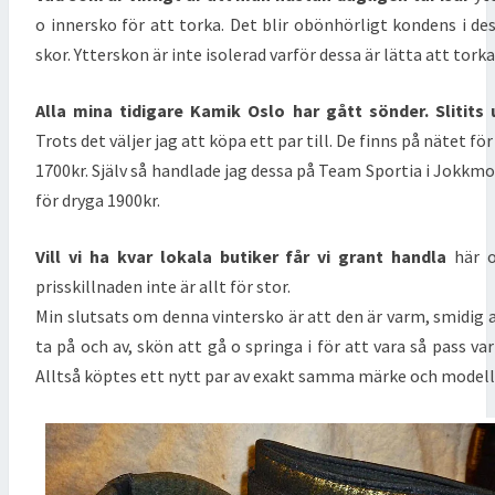
o innersko för att torka. Det blir obönhörligt kondens i de
skor. Ytterskon är inte isolerad varför dessa är lätta att torka
Alla mina tidigare Kamik Oslo har gått sönder. Slitits 
Trots det väljer jag att köpa ett par till. De finns på nätet för
1700kr. Själv så handlade jag dessa på Team Sportia i Jokkm
för dryga 1900kr.
Vill vi ha kvar lokala butiker får vi grant handla
här 
prisskillnaden inte är allt för stor.
Min slutsats om denna vintersko är att den är varm, smidig 
ta på och av, skön att gå o springa i för att vara så pass va
Alltså köptes ett nytt par av exakt samma märke och modell