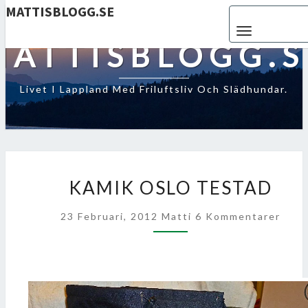
MATTISBLOGG.SE
Toggle navigat
MATTISBLOGG.S
Livet I Lappland Med Friluftsliv Och Slädhundar.
KAMIK
KAMIK OSLO TESTAD
OSLO
TESTAD
Kommentarer
23 Februari, 2012
Matti
6 Kommentarer