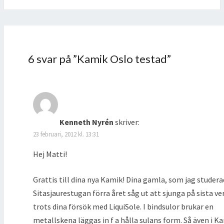
6 svar på ”
Kamik Oslo testad
”
Kenneth Nyrén
skriver:
23 februari, 2012 kl. 13:31
Hej Matti!
Grattis till dina nya Kamik! Dina gamla, som jag studera
Sitasjaurestugan förra året såg ut att sjunga på sista ve
trots dina försök med LiquiSole. I bindsulor brukar en
metallskena läggas in f a hålla sulans form. Så även i K