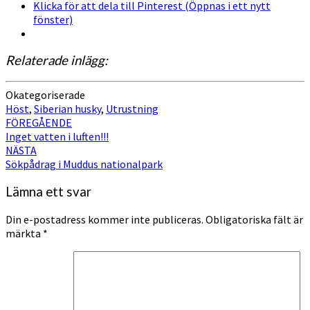
Klicka för att dela till Pinterest (Öppnas i ett nytt
fönster)
Relaterade inlägg:
Okategoriserade
Höst
,
Siberian husky
,
Utrustning
Inläggsnavigering
FÖREGÅENDE
Inget vatten i luften!!!
NÄSTA
Sökpådrag i Muddus nationalpark
Lämna ett svar
Din e-postadress kommer inte publiceras.
Obligatoriska fält är
märkta
*