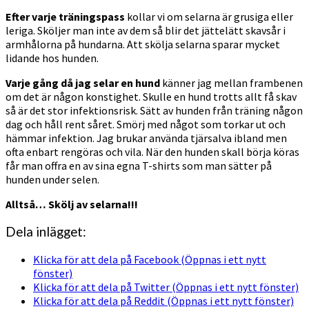
Efter varje träningspass
kollar vi om selarna är grusiga eller
leriga. Sköljer man inte av dem så blir det jättelätt skavsår i
armhålorna på hundarna. Att skölja selarna sparar mycket
lidande hos hunden.
Varje gång då jag selar en hund
känner jag mellan frambenen
om det är någon konstighet. Skulle en hund trotts allt få skav
så är det stor infektionsrisk. Sätt av hunden från träning någon
dag och håll rent såret. Smörj med något som torkar ut och
hämmar infektion. Jag brukar använda tjärsalva ibland men
ofta enbart rengöras och vila. När den hunden skall börja köras
får man offra en av sina egna T-shirts som man sätter på
hunden under selen.
Alltså… Skölj av selarna!!!
Dela inlägget:
Klicka för att dela på Facebook (Öppnas i ett nytt
fönster)
Klicka för att dela på Twitter (Öppnas i ett nytt fönster)
Klicka för att dela på Reddit (Öppnas i ett nytt fönster)