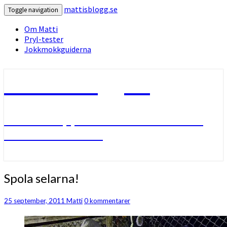
mattisblogg.se
Toggle navigation
Om Matti
Pryl-tester
Jokkmokkguiderna
mattisblogg.se
Livet i Lappland med friluftsliv
och slädhundar.
Spola
Spola selarna!
selarna!
Kommentarer
25 september, 2011
Matti
0 kommentarer