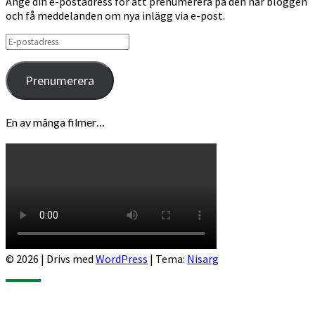
Ange din e-postadress för att prenumerera på den här bloggen
och få meddelanden om nya inlägg via e-post.
E-
postadress
Prenumerera
En av många filmer…
© 2026
|
Drivs med
WordPress
|
Tema:
Nisarg