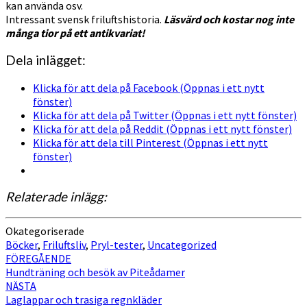
kan använda osv.
Intressant svensk friluftshistoria.
Läsvärd och kostar nog inte
många tior på ett antikvariat!
Dela inlägget:
Klicka för att dela på Facebook (Öppnas i ett nytt
fönster)
Klicka för att dela på Twitter (Öppnas i ett nytt fönster)
Klicka för att dela på Reddit (Öppnas i ett nytt fönster)
Klicka för att dela till Pinterest (Öppnas i ett nytt
fönster)
Relaterade inlägg:
Okategoriserade
Böcker
,
Friluftsliv
,
Pryl-tester
,
Uncategorized
Inläggsnavigering
FÖREGÅENDE
Hundträning och besök av Piteådamer
NÄSTA
Laglappar och trasiga regnkläder