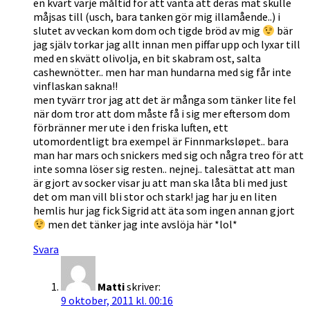
en kvart varje måltid för att vänta att deras mat skulle
måjsas till (usch, bara tanken gör mig illamående..) i
slutet av veckan kom dom och tigde bröd av mig
bär
jag själv torkar jag allt innan men piffar upp och lyxar till
med en skvätt olivolja, en bit skabram ost, salta
cashewnötter.. men har man hundarna med sig får inte
vinflaskan sakna!!
men tyvärr tror jag att det är många som tänker lite fel
när dom tror att dom måste få i sig mer eftersom dom
förbränner mer ute i den friska luften, ett
utomordentligt bra exempel är Finnmarksløpet.. bara
man har mars och snickers med sig och några treo för att
inte somna löser sig resten.. nejnej.. talesättat att man
är gjort av socker visar ju att man ska låta bli med just
det om man vill bli stor och stark! jag har ju en liten
hemlis hur jag fick Sigrid att äta som ingen annan gjort
men det tänker jag inte avslöja här *lol*
Svara
Matti
skriver:
9 oktober, 2011 kl. 00:16