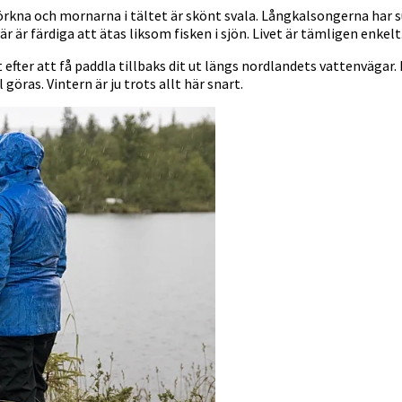
kna och mornarna i tältet är skönt svala. Långkalsongerna har sut
 är färdiga att ätas liksom fisken i sjön. Livet är tämligen enkelt
efter att få paddla tillbaks dit ut längs nordlandets vattenvägar. L
öras. Vintern är ju trots allt här snart.