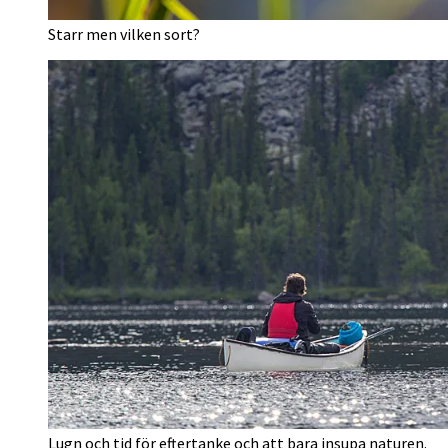
Starr men vilken sort?
Lugn och tid för eftertanke och att bara insupa naturen.