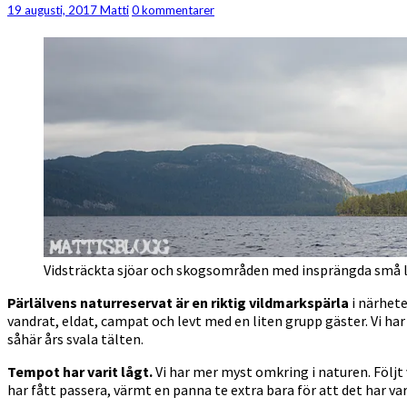
kanadensarpaddling
Kommentarer
19 augusti, 2017
Matti
0 kommentarer
Vidsträckta sjöar och skogsområden med insprängda små låg
Pärlälvens naturreservat är en riktig vildmarkspärla
i närhete
vandrat, eldat, campat och levt med en liten grupp gäster. Vi ha
såhär års svala tälten.
Tempot har varit lågt.
Vi har mer myst omkring i naturen. Följt
har fått passera, värmt en panna te extra bara för att det har vari