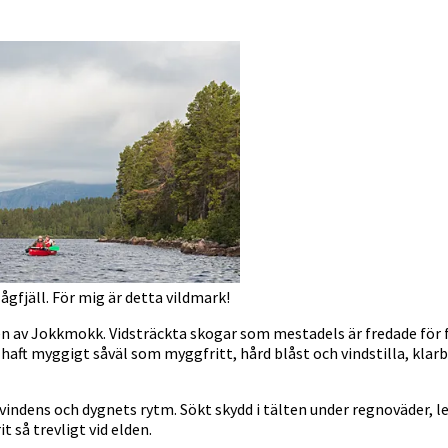
fjäll. För mig är detta vildmark!
n av Jokkmokk. Vidsträckta skogar som mestadels är fredade för f
r haft myggigt såväl som myggfritt, hård blåst och vindstilla, kla
 vindens och dygnets rytm. Sökt skydd i tälten under regnoväder,
t så trevligt vid elden.