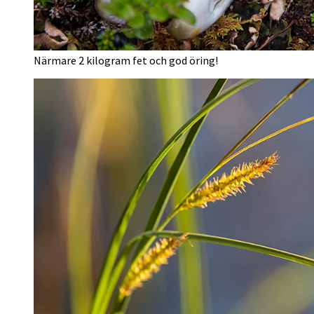
Närmare 2 kilogram fet och god öring!