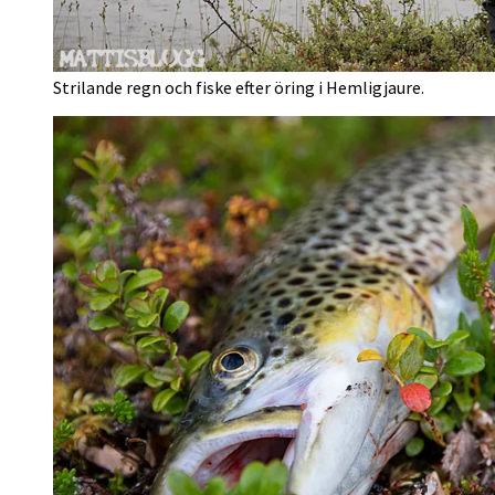
Strilande regn och fiske efter öring i Hemligjaure.