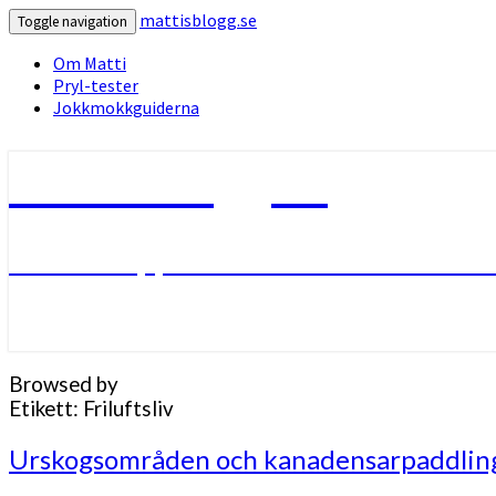
mattisblogg.se
Toggle navigation
Om Matti
Pryl-tester
Jokkmokkguiderna
mattisblogg.se
Livet i Lappland med friluftsliv oc
Browsed by
Etikett:
Friluftsliv
Urskogsområden
Urskogsområden och kanadensarpaddlin
och