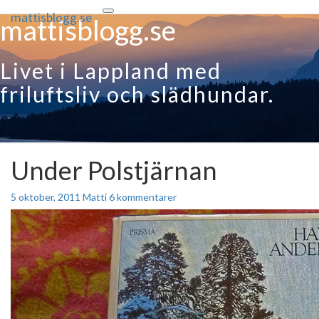
mattisblogg.se
Toggle
mattisblogg.se
navigation
Livet i Lappland med
friluftsliv och slädhundar.
Under Polstjärnan
Under
Polstjärnan
Kommentarer
5 oktober, 2011
Matti
6 kommentarer