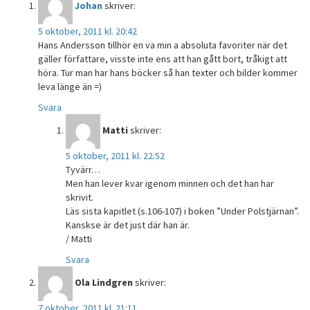
Johan
skriver:
5 oktober, 2011 kl. 20:42
Hans Andersson tillhör en va min a absoluta favoriter när det
gäller författare, visste inte ens att han gått bort, tråkigt att
höra. Tur man har hans böcker så han texter och bilder kommer
leva länge än =)
Svara
Matti
skriver:
5 oktober, 2011 kl. 22:52
Tyvärr…
Men han lever kvar igenom minnen och det han har
skrivit.
Läs sista kapitlet (s.106-107) i boken ”Under Polstjärnan”.
Kanskse är det just där han är.
/ Matti
Svara
Ola Lindgren
skriver:
7 oktober, 2011 kl. 21:11