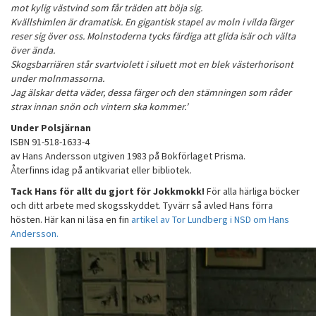
mot kylig västvind som får träden att böja sig.
Kvällshimlen är dramatisk. En gigantisk stapel av moln i vilda färger
reser sig över oss. Molnstoderna tycks färdiga att glida isär och välta
över ända.
Skogsbarriären står svartviolett i siluett mot en blek västerhorisont
under molnmassorna.
Jag älskar detta väder, dessa färger och den stämningen som råder
strax innan snön och vintern ska kommer.’
Under Polsjärnan
ISBN 91-518-1633-4
av Hans Andersson utgiven 1983 på Bokförlaget Prisma.
Återfinns idag på antikvariat eller bibliotek.
Tack Hans för allt du gjort för Jokkmokk!
För alla härliga böcker
och ditt arbete med skogsskyddet. Tyvärr så avled Hans förra
hösten. Här kan ni läsa en fin
artikel av Tor Lundberg i NSD om Hans
Andersson.