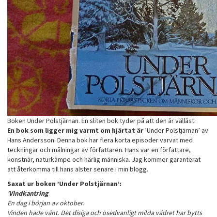
Boken Under Polstjärnan. En sliten bok tyder på att den är välläst.
En bok som ligger mig varmt om hjärtat är
’Under Polstjärnan’ av
Hans Andersson. Denna bok har flera korta episoder varvat med
teckningar och målningar av författaren. Hans var en författare,
konstnär, naturkämpe och härlig människa. Jag kommer garanterat
att återkomma till hans alster senare i min blogg.
Saxat ur boken ’Under Polstjärnan’:
’
Vindkantring
En dag i början av oktober.
Vinden hade vänt. Det disiga och osedvanligt milda vädret har bytts