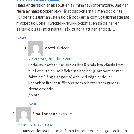
Hans Andersson är absolut en av mina favvoförfattare. Jag har
flera av hans böcker (exv ”årstidsböckerna”) men dock inte
”Under Polstjärnan”. Den tid då böckerna kom ut tillbringade jag
mycket tid uppe i Kvikkjokk/Kvikkjokksfjällen så de har en
särskild plats i mitt hjärta. Tråkigt höra att han är död…..
Svara
Matti
skriver:
7 oktober, 2011 kl. 22:00
Endel av det han har skrivit är så himla bra känsla i om
hur livet ute är. De böckerna han har gjort som är mer
fakta ex ’Längs stigarna’ och ’Vid vägs ände’ är
kanonbra literatur för oss som arbetar som guider i
detta område.
/ Matti
Svara
Elna Jonsson
skriver:
3 mars, 2023 kl. 10:41
Ja Hans Andersson är också min favorit sedan länge. Tacksam