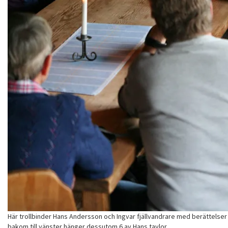
Här trollbinder Hans Andersson och Ingvar fjällvandrare med berättelser f
bakom till vänster hänger dessutom 6 av Hans tavlor.