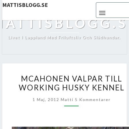
MATTISBLOGG.SE
Toggle navigat
MATTISBLOGG.S
Livet I Lappland Med Friluftsliv Och Slädhundar.
MCAHONEN
MCAHONEN VALPAR TILL
VALPAR
WORKING HUSKY KENNEL
TILL
WORKING
Kommentarer
1 Maj, 2012
Matti
5 Kommentarer
HUSKY
KENNEL