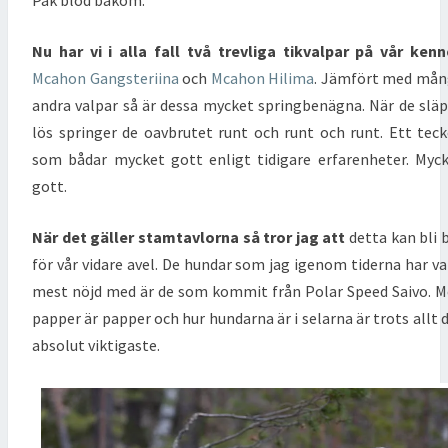
Pak blod bakom.
Nu har vi i alla fall två trevliga tikvalpar på vår kenn
Mcahon Gangsteriina
och
Mcahon Hilima
. Jämfört med må
andra valpar så är dessa mycket springbenägna. När de slä
lös springer de oavbrutet runt och runt och runt. Ett tec
som bådar mycket gott enligt tidigare erfarenheter. Myc
gott.
När det gäller stamtavlorna så tror jag att
detta kan bli 
för vår vidare avel. De hundar som jag igenom tiderna har va
mest nöjd med är de som kommit från Polar Speed Saivo. 
papper är papper och hur hundarna är i selarna är trots allt 
absolut viktigaste.