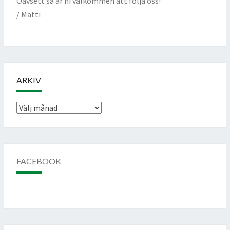
Oavsett så är ni välkommen att följa oss!
/ Matti
ARKIV
Arkiv
FACEBOOK