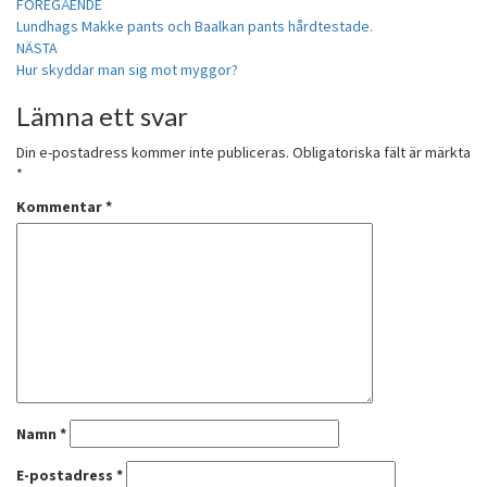
Inläggsnavigering
FÖREGÅENDE
Lundhags Makke pants och Baalkan pants hårdtestade.
NÄSTA
Hur skyddar man sig mot myggor?
Lämna ett svar
Din e-postadress kommer inte publiceras.
Obligatoriska fält är märkta
*
Kommentar
*
Namn
*
E-postadress
*