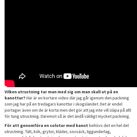
Vilken utrustning tar man med sig om man skall ut på en
kanottur?
Här är en kortare video där jag går igenom den packning
som jag har på en tredagars kanottur i skogslandet. Det är endel
portager även om de är korta men det gör att jag inte vill släpa på allt
för tung utrustning. Däremot så är det ändå väldigt mycket packning.
För att genomföra en solotur med kanot
behövs det en hel del
utrustning. Tält, kök, grytor, kläder, sovsäck, liggunderlag,