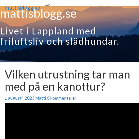
mattisblogg.se
Toggle
mattisblogg.se
navigation
Livet i Lappland med
friluftsliv och slädhundar.
Vilken utrustning tar man
Vilken
utrustning
med på en kanottur?
tar
man
med
Kommentarer
1 augusti, 2023
Matti
0 kommentarer
på
en
kanottur?