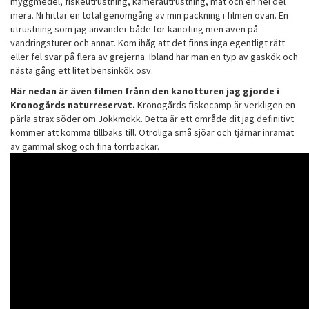
myggmedel, fiskeutrustning, kamerautrustning, mat och en hel del
mera. Ni hittar en total genomgång av min packning i filmen ovan. En
utrustning som jag använder både för kanoting men även på
vandringsturer och annat. Kom ihåg att det finns inga egentligt rätt
eller fel svar på flera av grejerna. Ibland har man en typ av gaskök och
nästa gång ett litet bensinkök osv.
Här nedan är även filmen frånn den kanotturen jag gjorde i
Kronogårds naturreservat.
Kronogårds fiskecamp är verkligen en
pärla strax söder om Jokkmokk. Detta är ett område dit jag definitivt
kommer att komma tillbaks till. Otroliga små sjöar och tjärnar inramat
av gammal skog och fina torrbackar.