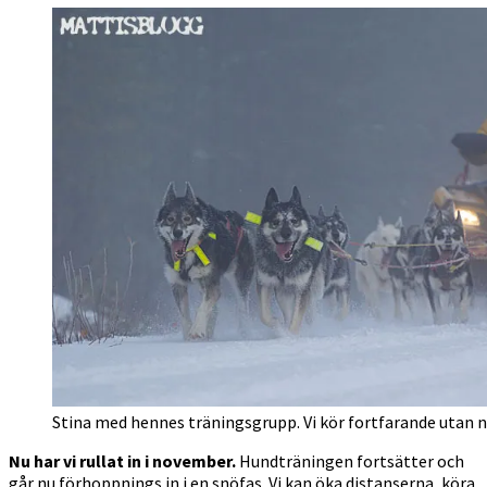
Stina med hennes träningsgrupp. Vi kör fortfarande utan na
Nu har vi rullat in i november.
Hundträningen fortsätter och
går nu förhoppnings in i en snöfas. Vi kan öka distanserna, köra