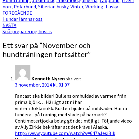
Hundträning
,
Jokkmokk
,
Jokkmokkguiderna
,
Lappland
,
Livet i
norr
,
Polarhund
,
Siberian husky
,
Vinter
,
Working_husky
Inläggsnavigering
FÖREGÅENDE
Hundar lämnar oss
NÄSTA
Spårpreparering höstis
Ett svar på ”
November och
hundträningen fortsätter
”
Kenneth Nyren
skriver:
3 november, 2014 kl. 01:07
Fantastiska bilder! Bullens omhuldad av värmen från
prima björk… Härligt att ni har
vinter i Jokkmokk. Kusten bjuder på mildväder. Har ni
funderat på träning med släde på barmark?
Centimetertjocka belag gör det möjligt. Följande video
av Aliy Zirkle bekräftar att det krävs i Alaska.
http://www.youtube.com/watch?v=647aJesiBik