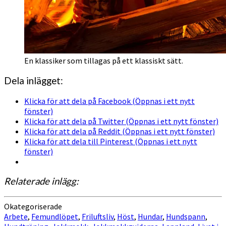
En klassiker som tillagas på ett klassiskt sätt.
Dela inlägget:
Klicka för att dela på Facebook (Öppnas i ett nytt
fönster)
Klicka för att dela på Twitter (Öppnas i ett nytt fönster)
Klicka för att dela på Reddit (Öppnas i ett nytt fönster)
Klicka för att dela till Pinterest (Öppnas i ett nytt
fönster)
Relaterade inlägg:
Okategoriserade
Arbete
,
Femundlöpet
,
Friluftsliv
,
Höst
,
Hundar
,
Hundspann
,