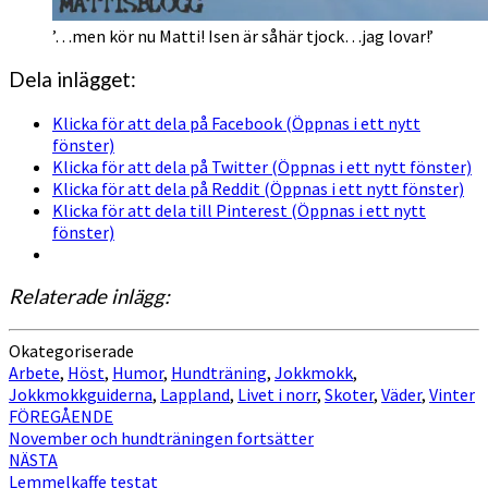
’…men kör nu Matti! Isen är såhär tjock…jag lovar!’
Dela inlägget:
Klicka för att dela på Facebook (Öppnas i ett nytt
fönster)
Klicka för att dela på Twitter (Öppnas i ett nytt fönster)
Klicka för att dela på Reddit (Öppnas i ett nytt fönster)
Klicka för att dela till Pinterest (Öppnas i ett nytt
fönster)
Relaterade inlägg:
Okategoriserade
Arbete
,
Höst
,
Humor
,
Hundträning
,
Jokkmokk
,
Jokkmokkguiderna
,
Lappland
,
Livet i norr
,
Skoter
,
Väder
,
Vinter
Inläggsnavigering
FÖREGÅENDE
November och hundträningen fortsätter
NÄSTA
Lemmelkaffe testat