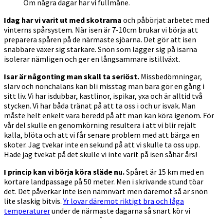
Om några dagar har vi fullmåne.
Idag har vi varit ut med skotrarna
och påbörjat arbetet med
vinterns spårsystem. När isen är 7-10cm brukar vi börja att
preparera spåren på de närmaste sjöarna. Det gör att isen
snabbare växer sig starkare. Snön som lägger sig på isarna
isolerar nämligen och ger en långsammare istillväxt.
Isar är någonting man skall ta seriöst.
Missbedömningar,
slarv och nonchalans kan bli misstag man bara gör en gång i
sitt liv. Vi har isdubbar, kastlinor, ispikar, yxa och är alltid två
stycken. Vi har båda tränat på att ta oss i och ur isvak. Man
måste helt enkelt vara beredd på att man kan köra igenom. För
vår del skulle en genomkörning resultera i att vi blir rejält
kalla, blöta och att vi får senare problem med att bärga en
skoter. Jag tvekar inte en sekund på att vi skulle ta oss upp.
Hade jag tvekat på det skulle vi inte varit på isen såhär års!
I princip kan vi börja köra släde nu.
Spåret är 15 km med en
kortare landpassage på 50 meter. Men i skrivande stund töar
det. Det påverkar inte isen nämnvärt men däremot så är snön
lite slaskig bitvis.
Yr lovar däremot riktigt bra och låga
temperaturer
under de närmaste dagarna så snart kör vi