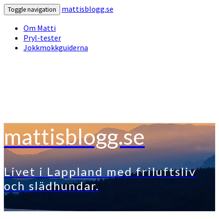
mattisblogg.se
Toggle navigation
Om Matti
Pryl-tester
Jokkmokkguiderna
mattisblogg.se
Livet i Lappland med friluftsliv
och slädhundar.