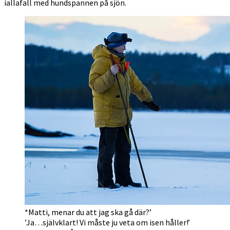
iallafall med hundspannen på sjön.
*Matti, menar du att jag ska gå där?’
’Ja…självklart! Vi måste ju veta om isen håller!’