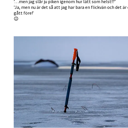
’…men jag slår ju piken igenom hur lätt som helst!?’
’Ja, men nu är det så att jag har bara en flickvän och det är
gått före!’
😉