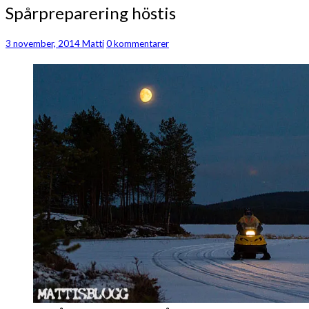
Spårpreparering
Spårpreparering höstis
höstis
Kommentarer
3 november, 2014
Matti
0 kommentarer