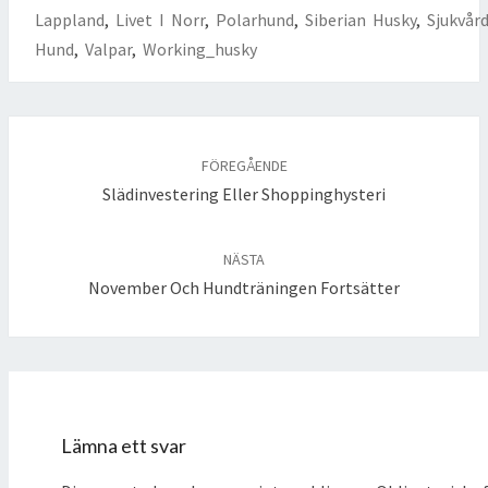
Lappland
,
Livet I Norr
,
Polarhund
,
Siberian Husky
,
Sjukvår
Hund
,
Valpar
,
Working_husky
Inläggsnavigering
FÖREGÅENDE
Slädinvestering Eller Shoppinghysteri
NÄSTA
November Och Hundträningen Fortsätter
Lämna ett svar