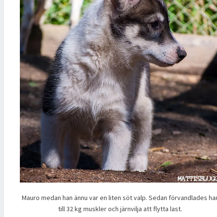
Mauro medan han ännu var en liten söt valp. Sedan förvandlades ha
till 32 kg muskler och järnvilja att flytta last.