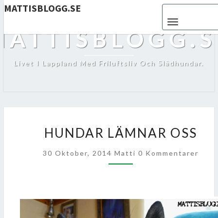
MATTISBLOGG.SE
Toggle navigat
MATTISBLOGG.S
Livet I Lappland Med Friluftsliv Och Slädhundar.
HUNDAR
HUNDAR LÄMNAR OSS
LÄMNAR
OSS
Kommentarer
30 Oktober, 2014
Matti
0 Kommentarer