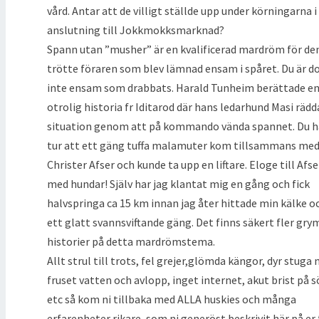
vård. Antar att de villigt ställde upp under körningarna i
anslutning till Jokkmokksmarknad?
Spann utan ”musher” är en kvalificerad mardröm för de
trötte föraren som blev lämnad ensam i spåret. Du är d
inte ensam som drabbats. Harald Tunheim berättade e
otrolig historia fr Iditarod där hans ledarhund Masi räd
situation genom att på kommando vända spannet. Du 
tur att ett gäng tuffa malamuter kom tillsammans me
Christer Afser och kunde ta upp en liftare. Eloge till Afse
med hundar! Själv har jag klantat mig en gång och fick
halvspringa ca 15 km innan jag åter hittade min kälke o
ett glatt svannsviftande gäng. Det finns säkert fler gr
historier på detta mardrömstema.
Allt strul till trots, fel grejer,glömda kängor, dyr stuga
fruset vatten och avlopp, inget internet, akut brist på
etc så kom ni tillbaka med ALLA huskies och många
erfarenheter rikare, som ni generöst beskrivit här på er 