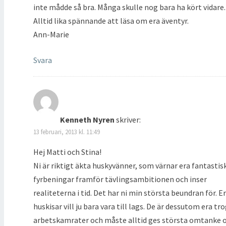
inte mådde så bra. Många skulle nog bara ha kört vidare.
Alltid lika spännande att läsa om era äventyr.
Ann-Marie
Svara
Kenneth Nyren
skriver:
13 februari, 2013 kl. 11:49
Hej Matti och Stina!
Ni är riktigt äkta huskyvänner, som värnar era fantastis
fyrbeningar framför tävlingsambitionen och inser
realiteterna i tid. Det har ni min största beundran för. E
huskisar vill ju bara vara till lags. De är dessutom era tr
arbetskamrater och måste alltid ges största omtanke 