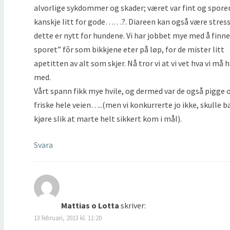
alvorlige sykdommer og skader; været var fint og spore
kanskje litt for gode……?. Diareen kan også være stress
dette er nytt for hundene. Vi har jobbet mye med å finne
sporet” fôr som bikkjene eter på løp, for de mister litt
apetitten av alt som skjer. Nå tror vi at vi vet hva vi må 
med.
Vårt spann fikk mye hvile, og dermed var de også pigge 
friske hele veien…..(men vi konkurrerte jo ikke, skulle b
kjøre slik at marte helt sikkert kom i mål).
Svara
Mattias o Lotta
skriver:
13 februari, 2013 kl. 11:20