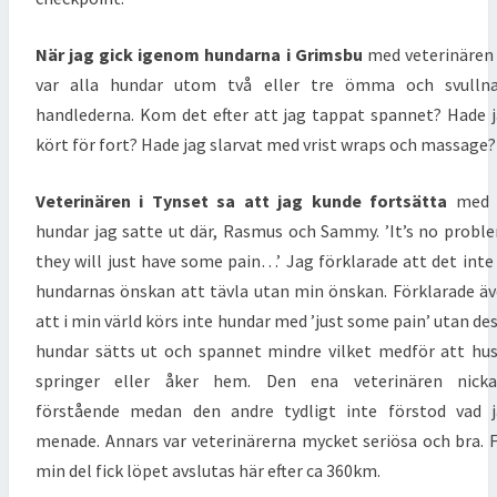
När jag gick igenom hundarna i Grimsbu
med veterinären
var alla hundar utom två eller tre ömma och svullna
handlederna. Kom det efter att jag tappat spannet? Hade 
kört för fort? Hade jag slarvat med vrist wraps och massage?
Veterinären i Tynset sa att jag kunde fortsätta
med 
hundar jag satte ut där, Rasmus och Sammy. ’It’s no probl
they will just have some pain…’ Jag förklarade att det inte
hundarnas önskan att tävla utan min önskan. Förklarade ä
att i min värld körs inte hundar med ’just some pain’ utan de
hundar sätts ut och spannet mindre vilket medför att hu
springer eller åker hem. Den ena veterinären nicka
förstående medan den andre tydligt inte förstod vad 
menade. Annars var veterinärerna mycket seriösa och bra. 
min del fick löpet avslutas här efter ca 360km.