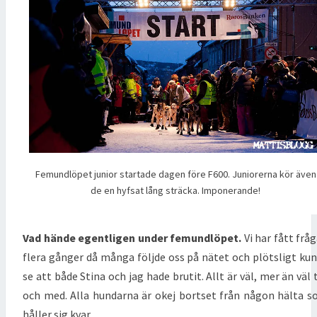
Femundlöpet junior startade dagen före F600. Juniorerna kör även
de en hyfsat lång sträcka. Imponerande!
Vad hände egentligen under femundlöpet.
Vi har fått frå
flera gånger då många följde oss på nätet och plötsligt ku
se att både Stina och jag hade brutit. Allt är väl, mer än väl t
och med. Alla hundarna är okej bortset från någon hälta 
håller sig kvar.