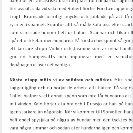
däremot en fantastiskt bra startplats för hundarna. Lugnt 
lite avskilt sida vid sida med Robert Sörlie. Första etappen g
trögt. Bromsade otroligt mycke och jobbade på att få 
rytmen i spannet. Framför allt så måde Xalo piss efter star
som stressade honom helt ur balans. Stannar och fikar ef
spåret och kelar med hundarna. På första checkpoint så gör 
ett kortare stopp. Volker och Jasmine som är mina handl
gör en kämpeisatts och imponerar med en struktur
depåbagen utöver det vanliga.
Nästa etapp möts vi av snödrev och mörker.
Mitt spa
taggar igång och nu börjar de arbeta allt bättre. På väg ö
fjället hjälper vi ett annat spann som inte får hundarna att
in i vinden. Xalo börjar äta bra och i Drevsjö är han på ba
igen starkare än någonsin. När vi kommer till Sörvollen har 
haft endel spysjuka på några av hundar men den tycktes b
vara några timmar och sedan äter hundarna igen och kom