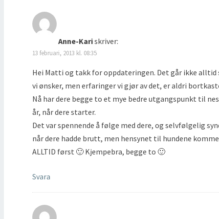
)
t
e
r
)
Anne-Kari
skriver:
13 februari, 2013 kl. 08:35
Hei Matti og takk for oppdateringen. Det går ikke allti
vi ønsker, men erfaringer vi gjør av det, er aldri bortkast
Nå har dere begge to et mye bedre utgangspunkt til ne
år, når dere starter.
Det var spennende å følge med dere, og selvfølgelig syn
når dere hadde brutt, men hensynet til hundene komme
ALLTID først 🙂 Kjempebra, begge to 🙂
Svara