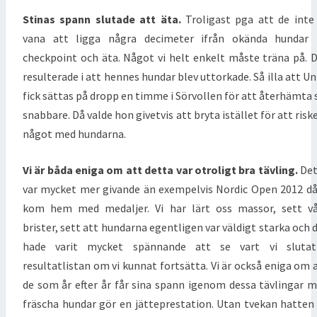
Stinas spann slutade att äta.
Troligast pga att de inte
vana att ligga några decimeter ifrån okända hundar 
checkpoint och äta. Något vi helt enkelt måste träna på. 
resulterade i att hennes hundar blev uttorkade. Så illa att U
fick sättas på dropp en timme i Sörvollen för att återhämta 
snabbare. Då valde hon givetvis att bryta istället för att risk
något med hundarna.
Vi är båda eniga om att detta var otroligt bra tävling.
Det
var mycket mer givande än exempelvis Nordic Open 2012 då
kom hem med medaljer. Vi har lärt oss massor, sett v
brister, sett att hundarna egentligen var väldigt starka och 
hade varit mycket spännande att se vart vi slutat
resultatlistan om vi kunnat fortsätta. Vi är också eniga om 
de som år efter år får sina spann igenom dessa tävlingar 
fräscha hundar gör en jätteprestation. Utan tvekan hatten