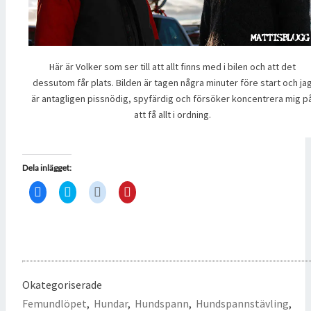
Här är Volker som ser till att allt finns med i bilen och att det
dessutom får plats. Bilden är tagen några minuter före start och ja
är antagligen pissnödig, spyfärdig och försöker koncentrera mig p
att få allt i ordning.
Dela inlägget:
K
K
K
K
l
l
l
l
i
i
i
i
c
c
c
c
k
k
k
k
a
a
a
a
f
f
f
f
ö
ö
ö
ö
r
r
r
r
a
a
a
a
t
t
t
t
Okategoriserade
t
t
t
t
d
d
d
d
Femundlöpet
,
Hundar
,
Hundspann
,
Hundspannstävling
,
e
e
e
e