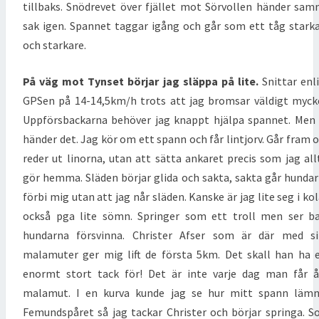
tillbaks. Snödrevet över fjället mot Sörvollen händer sa
sak igen. Spannet taggar igång och går som ett tåg stark
och starkare.
På väg mot Tynset börjar jag släppa på lite.
Snittar enl
GPSen på 14-14,5km/h trots att jag bromsar väldigt myck
Uppförsbackarna behöver jag knappt hjälpa spannet. Men
händer det. Jag kör om ett spann och får lintjorv. Går fram 
reder ut linorna, utan att sätta ankaret precis som jag all
gör hemma. Släden börjar glida och sakta, sakta går hunda
förbi mig utan att jag når släden. Kanske är jag lite seg i ko
också pga lite sömn. Springer som ett troll men ser b
hundarna försvinna. Christer Afser som är där med si
malamuter ger mig lift de första 5km. Det skall han ha 
enormt stort tack för! Det är inte varje dag man får 
malamut. I en kurva kunde jag se hur mitt spann lämn
Femundspåret så jag tackar Christer och börjar springa. 