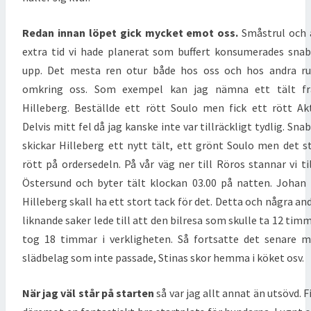
Redan innan löpet gick mycket emot oss.
Småstrul och 
extra tid vi hade planerat som buffert konsumerades sna
upp. Det mesta ren otur både hos oss och hos andra r
omkring oss. Som exempel kan jag nämna ett tält fr
Hilleberg. Beställde ett rött Soulo men fick ett rött Ak
Delvis mitt fel då jag kanske inte var tillräckligt tydlig. Sna
skickar Hilleberg ett nytt tält, ett grönt Soulo men det s
rött på ordersedeln. På vår väg ner till Röros stannar vi til
Östersund och byter tält klockan 03.00 på natten. Johan
Hilleberg skall ha ett stort tack för det. Detta och några an
liknande saker lede till att den bilresa som skulle ta 12 tim
tog 18 timmar i verkligheten. Så fortsatte det senare 
slädbelag som inte passade, Stinas skor hemma i köket osv.
När jag väl står på starten
så var jag allt annat än utsövd. F