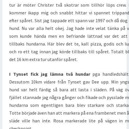
tur är möter Christer två skotrar som tillhör löps crew.
kommer ikapp mig och snabbt hittar vi spannet trippan
efter spåret. Sist jag tappade ett spann var 1997 och då dog
hund. Nu var alla helt okej. Jag hade inte velat tänka på 
som kunde hända men en befriande lättnad var det att
tillbaks hundarna. Här blev det te, kall pizza, godis och l
och ro ett tag innan jag körde tillbaks till spåret. Totalt b
det 16 km extra tur utanför spåret.
I Tynset fick jag lämna två hundar
pga handledshält
Dessutom 10km vidare från Tynset gav Dee upp. Min yng
hund var helt färdig så bara att lasta i släden. På väg ö
fjället stannade jag några gånger och fikade och pysslade 
hundarna som egentligen bara blev starkare och starka
Totte började även han att markera på ena frambenet men 
släde ville han inte. Rosa markerade lite på vägen in 
checkpoint.