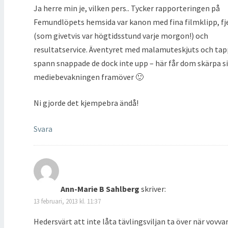
Ja herre min je, vilken pers.. Tycker rapporteringen på
Femundlöpets hemsida var kanon med fina filmklipp, fje
(som givetvis var högtidsstund varje morgon!) och
resultatservice. Äventyret med malamuteskjuts och ta
spann snappade de dock inte upp – här får dom skärpa si
mediebevakningen framöver 🙂
Ni gjorde det kjempebra ändå!
Svara
Ann-Marie B Sahlberg
skriver:
13 februari, 2013 kl. 11:37
Hedersvärt att inte låta tävlingsviljan ta över när vovva