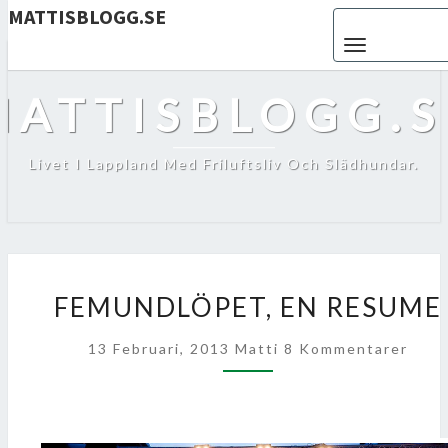
MATTISBLOGG.SE
Toggle navigat
MATTISBLOGG.S
Livet I Lappland Med Friluftsliv Och Slädhundar.
FEMUNDLÖPET,
FEMUNDLÖPET, EN RESUME
EN
RESUME
Kommentarer
13 Februari, 2013
Matti
8 Kommentarer