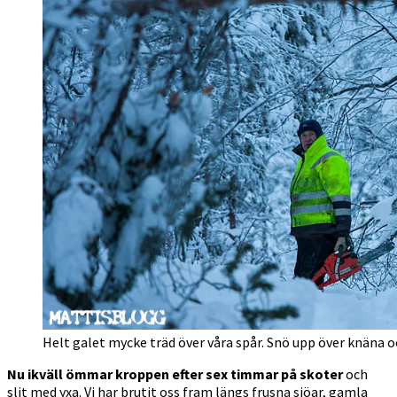
Helt galet mycke träd över våra spår. Snö upp över knäna oc
Nu ikväll ömmar kroppen efter sex timmar på skoter
och
slit med yxa. Vi har brutit oss fram längs frusna sjöar, gamla