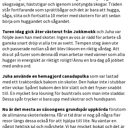
skogsvägar, häststigar och igenom snötyngda skogar. Träden
står fortfarande som sprättbågar och det är bara att hugga,
såga, slita och fortsätta 10 meter med skotern för att sedan
börja om huggandet och sågandet.
Turen idag gick åter västerut från Jokkmokk
och Juha var
följde även han med skoter. Ingen av oss är rädd för arbete så
ganska snart dröp vi alla tre av svett. Tempen steg även ute
och passerade nollan så det blev liksom en riktig vårdag. Att
dra ut på turer som denna då man arbetar med vänner som alla
hugger in energiskt är riktigt roligt! Ännu en bra dag på jobbet
med andra ord.
Juha använde en hemagjord canadapulka
som var lastad
med ett traktordäck bakom sin skoter. Den hakar inte i stubbar
eller vickar. Spåret bakom den blir slätt och det fryser snabbt
till. En mycket bra lösning för bushtrails som man inte sladdar.
Dessa spår trycker vi bara upp med skotrar och hundspann.
Nu är det mesta av säsongens grundspår uppkörda
förutom
de allmänna skoterlederna. Får vi tid drar vi nog på några fler
resor längs dessa också för att hjälpa till lite. Nu väntar en
något hektisk jul och nyårshelg. Vi har mycket bokat och det är