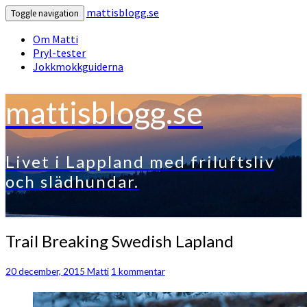
mattisblogg.se
Toggle navigation
Om Matti
Pryl-tester
Jokkmokkguiderna
mattisblogg.se
Livet i Lappland med friluftsliv
och slädhundar.
Trail
Trail Breaking Swedish Lapland
Breaking
Swedish
Kommentarer
20 december, 2015
Matti
1 kommentar
Lapland