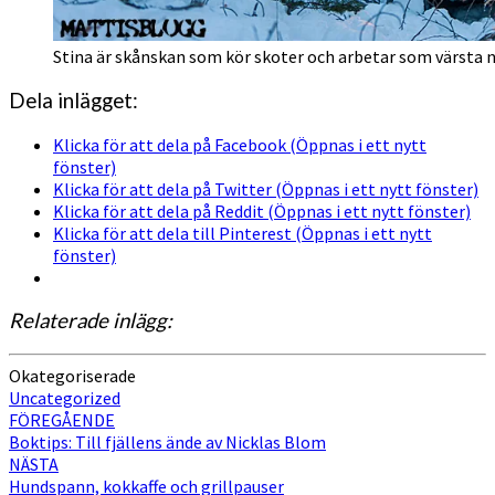
Stina är skånskan som kör skoter och arbetar som värsta
Dela inlägget:
Klicka för att dela på Facebook (Öppnas i ett nytt
fönster)
Klicka för att dela på Twitter (Öppnas i ett nytt fönster)
Klicka för att dela på Reddit (Öppnas i ett nytt fönster)
Klicka för att dela till Pinterest (Öppnas i ett nytt
fönster)
Relaterade inlägg:
Okategoriserade
Uncategorized
Inläggsnavigering
FÖREGÅENDE
Boktips: Till fjällens ände av Nicklas Blom
NÄSTA
Hundspann, kokkaffe och grillpauser