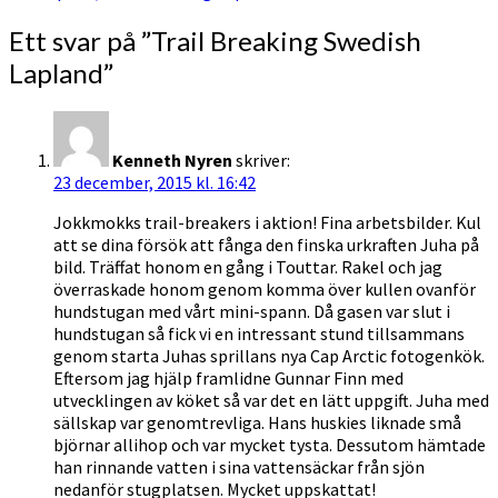
Ett svar på ”
Trail Breaking Swedish
Lapland
”
Kenneth Nyren
skriver:
23 december, 2015 kl. 16:42
Jokkmokks trail-breakers i aktion! Fina arbetsbilder. Kul
att se dina försök att fånga den finska urkraften Juha på
bild. Träffat honom en gång i Touttar. Rakel och jag
överraskade honom genom komma över kullen ovanför
hundstugan med vårt mini-spann. Då gasen var slut i
hundstugan så fick vi en intressant stund tillsammans
genom starta Juhas sprillans nya Cap Arctic fotogenkök.
Eftersom jag hjälp framlidne Gunnar Finn med
utvecklingen av köket så var det en lätt uppgift. Juha med
sällskap var genomtrevliga. Hans huskies liknade små
björnar allihop och var mycket tysta. Dessutom hämtade
han rinnande vatten i sina vattensäckar från sjön
nedanför stugplatsen. Mycket uppskattat!