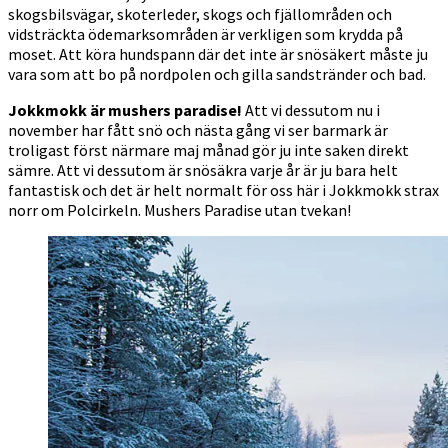
skogsbilsvägar, skoterleder, skogs och fjällområden och
vidsträckta ödemarksområden är verkligen som krydda på
moset. Att köra hundspann där det inte är snösäkert måste ju
vara som att bo på nordpolen och gilla sandstränder och bad.
Jokkmokk är mushers paradise!
Att vi dessutom nu i
november har fått snö och nästa gång vi ser barmark är
troligast först närmare maj månad gör ju inte saken direkt
sämre. Att vi dessutom är snösäkra varje år är ju bara helt
fantastisk och det är helt normalt för oss här i Jokkmokk strax
norr om Polcirkeln. Mushers Paradise utan tvekan!