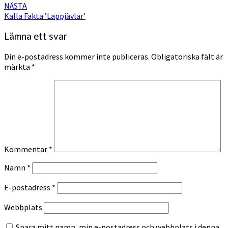
NÄSTA
Kalla Fakta ’Lappjävlar’
Lämna ett svar
Din e-postadress kommer inte publiceras.
Obligatoriska fält är
märkta
*
Kommentar
*
Namn
*
E-postadress
*
Webbplats
Spara mitt namn, min e-postadress och webbplats i denna