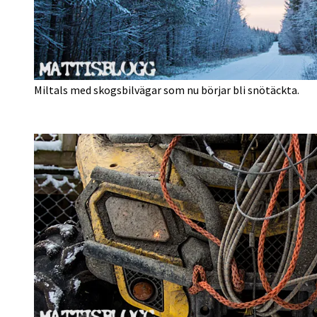
Miltals med skogsbilvägar som nu börjar bli snötäckta.