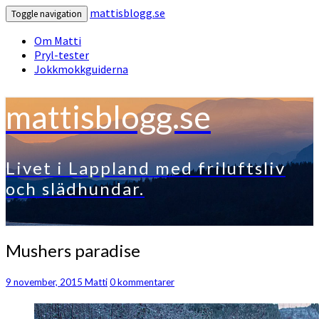
mattisblogg.se
Toggle navigation
Om Matti
Pryl-tester
Jokkmokkguiderna
mattisblogg.se
Livet i Lappland med friluftsliv
och slädhundar.
Mushers
Mushers paradise
paradise
Kommentarer
9 november, 2015
Matti
0 kommentarer