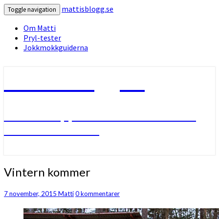
mattisblogg.se
Toggle navigation
Om Matti
Pryl-tester
Jokkmokkguiderna
mattisblogg.se
Livet i Lappland med friluftsliv
och slädhundar.
Vintern
Vintern kommer
kommer
Kommentarer
7 november, 2015
Matti
0 kommentarer