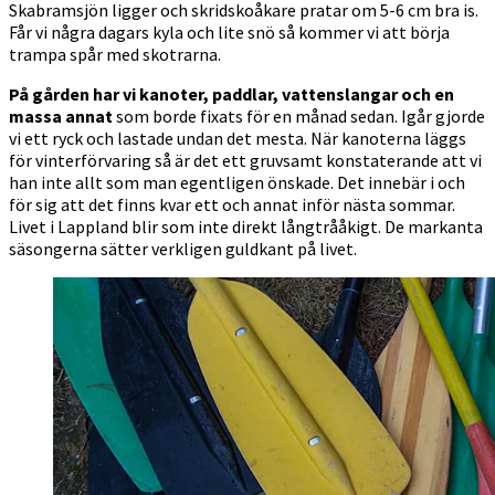
Skabramsjön ligger och skridskoåkare pratar om 5-6 cm bra is.
Får vi några dagars kyla och lite snö så kommer vi att börja
trampa spår med skotrarna.
På gården har vi kanoter, paddlar, vattenslangar och en
massa annat
som borde fixats för en månad sedan. Igår gjorde
vi ett ryck och lastade undan det mesta. När kanoterna läggs
för vinterförvaring så är det ett gruvsamt konstaterande att vi
han inte allt som man egentligen önskade. Det innebär i och
för sig att det finns kvar ett och annat inför nästa sommar.
Livet i Lappland blir som inte direkt långtrååkigt. De markanta
säsongerna sätter verkligen guldkant på livet.