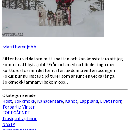
Matti byter jobb
Sitter här vid datorn mitt i natten och kan konstatera att jag
kommer att byta jobb! Från och med nu blir det inga mer
kortturer för min del för resten av denna vintersäsongen.
Fokus blir nu inställt på turer som är runt en vecka långa.
Jokkmokk lämnar vi bakom oss…
Okategoriserade
Höst
,
Jokkmokk
,
Kanadensare
,
Kanot
,
Lappland
,
Livet i norr
,
Torparliv
,
Vinter
Inläggsnavigering
FÖREGÅENDE
Trasiga draglinor
NÄSTA
Mushers paradise