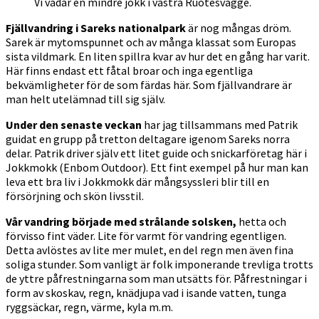
Vi vadar en mindre jokk i västra Ruotesvagge.
Fjällvandring i Sareks nationalpark
är nog mångas dröm.
Sarek är mytomspunnet och av många klassat som Europas
sista vildmark. En liten spillra kvar av hur det en gång har varit.
Här finns endast ett fåtal broar och inga egentliga
bekvämligheter för de som färdas här. Som fjällvandrare är
man helt utelämnad till sig själv.
Under den senaste veckan
har jag tillsammans med Patrik
guidat en grupp på tretton deltagare igenom Sareks norra
delar. Patrik driver själv ett litet guide och snickarföretag här i
Jokkmokk (Enbom Outdoor). Ett fint exempel på hur man kan
leva ett bra liv i Jokkmokk där mångsyssleri blir till en
försörjning och skön livsstil.
Vår vandring började med strålande solsken,
hetta och
förvisso fint väder. Lite för varmt för vandring egentligen.
Detta avlöstes av lite mer mulet, en del regn men även fina
soliga stunder. Som vanligt är folk imponerande trevliga trotts
de yttre påfrestningarna som man utsätts för. Påfrestningar i
form av skoskav, regn, knädjupa vad i isande vatten, tunga
ryggsäckar, regn, värme, kyla m.m.