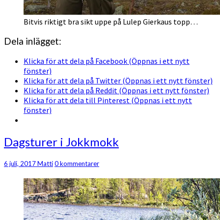
Bitvis riktigt bra sikt uppe på Lulep Gierkaus topp…
Dela inlägget:
Klicka för att dela på Facebook (Öppnas i ett nytt
fönster)
Klicka för att dela på Twitter (Öppnas i ett nytt fönster)
Klicka för att dela på Reddit (Öppnas i ett nytt fönster)
Klicka för att dela till Pinterest (Öppnas i ett nytt
fönster)
Dagsturer
Dagsturer i Jokkmokk
i
Jokkmokk
Kommentarer
6 juli, 2017
Matti
0 kommentarer