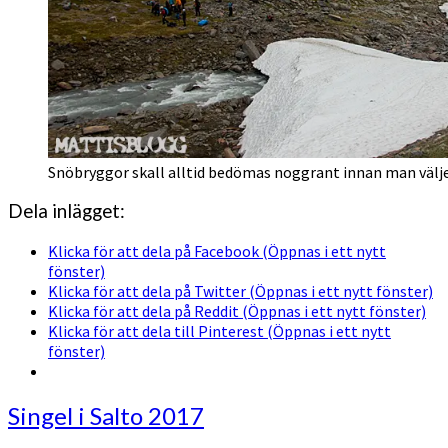
Snöbryggor skall alltid bedömas noggrant innan man väljer
Dela inlägget:
Klicka för att dela på Facebook (Öppnas i ett nytt
fönster)
Klicka för att dela på Twitter (Öppnas i ett nytt fönster)
Klicka för att dela på Reddit (Öppnas i ett nytt fönster)
Klicka för att dela till Pinterest (Öppnas i ett nytt
fönster)
Singel
Singel i Salto 2017
i