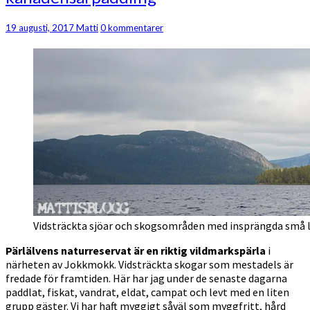
kanadensarpaddling
Kommentarer
19 augusti, 2017
Matti
0 kommentarer
Vidsträckta sjöar och skogsområden med insprängda små låg
Pärlälvens naturreservat är en riktig vildmarkspärla
i
närheten av Jokkmokk. Vidsträckta skogar som mestadels är
fredade för framtiden. Här har jag under de senaste dagarna
paddlat, fiskat, vandrat, eldat, campat och levt med en liten
grupp gäster. Vi har haft myggigt såväl som myggfritt, hård