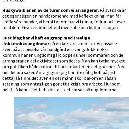
Huskywalk är en av de turer som vi arrangerar.
På svenska är
det egentligen en hundpromenad med kaffekokning. Man får
träffa våra hundar, vi berättar om hur vi tränar, fodrar och lever
med dem. Givetvis blir det eld med kaffe och bullar i skogen.
Just idag har vi haft en grupp med trevliga
Jokkmokksungdomar
på en kortare kanottur. Vi passade
även på att besöka vår hundgård en sväng. Jokkmokks
kommun har en ungdomsgård öppen under sommaren och de
arrangerar en del aktiviteter som detta. Man kan tycka mycket
om politiken både nationellt och lokalt men det görs också en
hel del bra saker. Antagligen (jag har lite dålig koll på just
detta) så finns det även en del människor bakom en sådan
satsning som antagligen gör ett riktigt bra arbete. Hur som
helst så känns det helt rätt att det satsas på ungdomarna!