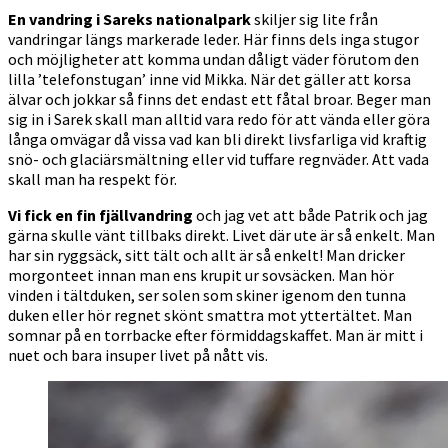
En vandring i Sareks nationalpark
skiljer sig lite från
vandringar längs markerade leder. Här finns dels inga stugor
och möjligheter att komma undan dåligt väder förutom den
lilla ’telefonstugan’ inne vid Mikka. När det gäller att korsa
älvar och jokkar så finns det endast ett fåtal broar. Beger man
sig in i Sarek skall man alltid vara redo för att vända eller göra
långa omvägar då vissa vad kan bli direkt livsfarliga vid kraftig
snö- och glaciärsmältning eller vid tuffare regnväder. Att vada
skall man ha respekt för.
Vi fick en fin fjällvandring
och jag vet att både Patrik och jag
gärna skulle vänt tillbaks direkt. Livet där ute är så enkelt. Man
har sin ryggsäck, sitt tält och allt är så enkelt! Man dricker
morgonteet innan man ens krupit ur sovsäcken. Man hör
vinden i tältduken, ser solen som skiner igenom den tunna
duken eller hör regnet skönt smattra mot yttertältet. Man
somnar på en torrbacke efter förmiddagskaffet. Man är mitt i
nuet och bara insuper livet på nått vis.