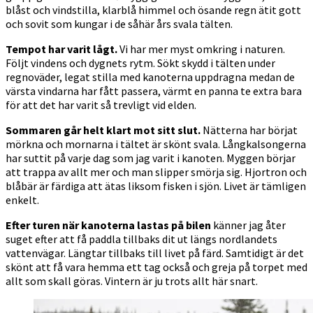
blåst och vindstilla, klarblå himmel och ösande regn ätit gott
och sovit som kungar i de såhär års svala tälten.
Tempot har varit lågt.
Vi har mer myst omkring i naturen.
Följt vindens och dygnets rytm. Sökt skydd i tälten under
regnoväder, legat stilla med kanoterna uppdragna medan de
värsta vindarna har fått passera, värmt en panna te extra bara
för att det har varit så trevligt vid elden.
Sommaren går helt klart mot sitt slut.
Nätterna har börjat
mörkna och mornarna i tältet är skönt svala. Långkalsongerna
har suttit på varje dag som jag varit i kanoten. Myggen börjar
att trappa av allt mer och man slipper smörja sig. Hjortron och
blåbär är färdiga att ätas liksom fisken i sjön. Livet är tämligen
enkelt.
Efter turen när kanoterna lastas på bilen
känner jag åter
suget efter att få paddla tillbaks dit ut längs nordlandets
vattenvägar. Längtar tillbaks till livet på färd. Samtidigt är det
skönt att få vara hemma ett tag också och greja på torpet med
allt som skall göras. Vintern är ju trots allt här snart.