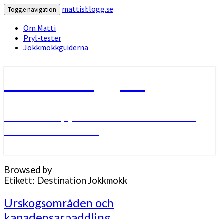
mattisblogg.se
Toggle navigation
Om Matti
Pryl-tester
Jokkmokkguiderna
mattisblogg.se
Livet i Lappland med friluftsliv
och slädhundar.
Browsed by
Etikett:
Destination Jokkmokk
Urskogsområden
Urskogsområden och
och
kanadensarpaddling