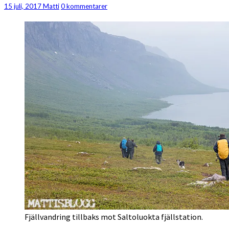
Salto
Kommentarer
15 juli, 2017
Matti
0 kommentarer
2017
Fjällvandring tillbaks mot Saltoluokta fjällstation.