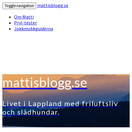
mattisblogg.se
Toggle navigation
Om Matti
Pryl-tester
Jokkmokkguiderna
mattisblogg.se
Livet i Lappland med friluftsliv
och slädhundar.