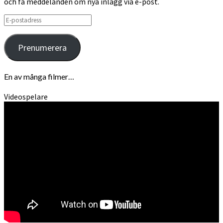
och få meddelanden om nya inlägg via e-post.
E-
postadress
Prenumerera
En av många filmer…
Videospelare