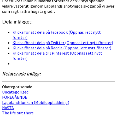
lite frukost innan hundarna förbereds och vi styr spannen
vidare västerut igenom Lapplands snötyngda skogar. Så vi lever
som sagt i allra högsta grad…
Dela inlägget:
Klicka för att dela på Facebook (Öppnas i ett nytt
fönster)
Klicka för att dela på Twitter (Öppnas i ett nytt fönster)
Klicka för att dela på Reddit (Öppnas i ett nytt fönster)
Klicka för att dela till Pinterest (Öppnas i ett nytt
fönster)
Relaterade inlägg:
Okategoriserade
Uncategorized
Inläggsnavigering
FÖREGÅENDE
Lapplandslunken (Mobiluppladdning)
NÄSTA
The life out there