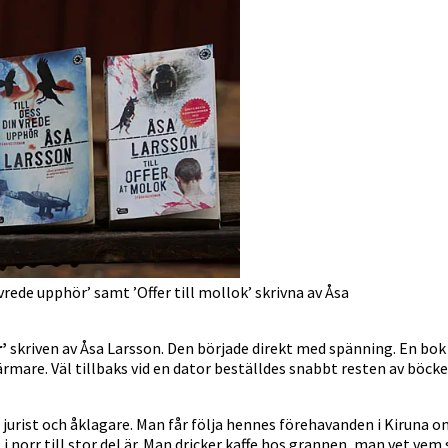
n vrede upphör’ samt ’Offer till mollok’ skrivna av Åsa
’
skriven av Åsa Larsson. Den började direkt med spänning. En bok 
rmare. Väl tillbaks vid en dator beställdes snabbt resten av böcker
urist och åklagare. Man får följa hennes förehavanden i Kiruna o
 i norr till stor del är. Man dricker kaffe hos grannen, man vet ve