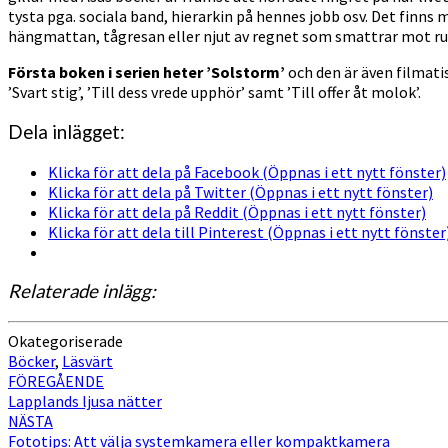
tysta pga. sociala band, hierarkin på hennes jobb osv. Det finns m
hängmattan, tågresan eller njut av regnet som smattrar mot r
Första boken i serien heter ’Solstorm’
och den är även filmatis
’Svart stig’, ’Till dess vrede upphör’ samt ’Till offer åt molok’.
Dela inlägget:
Klicka för att dela på Facebook (Öppnas i ett nytt fönster)
Klicka för att dela på Twitter (Öppnas i ett nytt fönster)
Klicka för att dela på Reddit (Öppnas i ett nytt fönster)
Klicka för att dela till Pinterest (Öppnas i ett nytt fönster
Relaterade inlägg:
Okategoriserade
Böcker
,
Läsvärt
Inläggsnavigering
FÖREGÅENDE
Lapplands ljusa nätter
NÄSTA
Fototips: Att välja systemkamera eller kompaktkamera