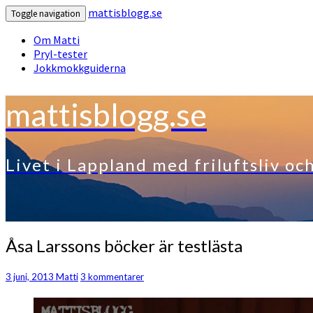
mattisblogg.se
Toggle navigation
Om Matti
Pryl-tester
Jokkmokkguiderna
mattisblogg.se
Livet i Lappland med friluftsliv oc
Åsa
Åsa Larssons böcker är testlästa
Larssons
böcker
Kommentarer
3 juni, 2013
Matti
3 kommentarer
är
testlästa