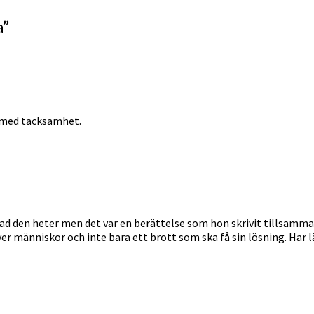
a
”
 med tacksamhet.
 vad den heter men det var en berättelse som hon skrivit tillsamm
er människor och inte bara ett brott som ska få sin lösning. Har l