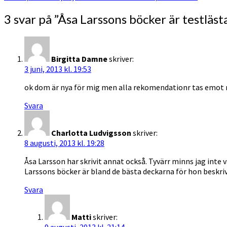
3 svar på ”
Åsa Larssons böcker är testläst
Birgitta Damne
skriver:
3 juni, 2013 kl. 19:53
ok dom är nya för mig men alla rekomendationr tas emot
Svara
Charlotta Ludvigsson
skriver:
8 augusti, 2013 kl. 19:28
Åsa Larsson har skrivit annat också. Tyvärr minns jag inte
Larssons böcker är bland de bästa deckarna för hon beskriv
Svara
Matti
skriver:
9 augusti, 2013 kl. 21:14