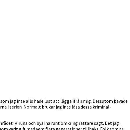
som jag inte alls hade lust att lägga ifrån mig. Dessutom bävade
na i serien. Normalt brukar jag inte läsa dessa kriminal-
mrådet. Kiruna och byarna runt omkring rättare sagt. Det jag
m som varit gift med vem flera generationer tillbaks. Folk som är