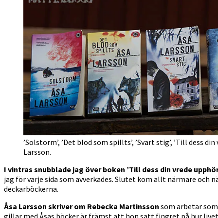
’Solstorm’, ’Det blod som spillts’, ’Svart stig’, ’Till dess di
Larsson.
I vintras snubblade jag över boken ’Till dess din vrede upphör
jag för varje sida som avverkades. Slutet kom allt närmare och nä
deckarböckerna.
Åsa Larsson skriver om Rebecka Martinsson
som arbetar som j
gillar med Åsas böcker är främst att hon satt fingret på hur livet