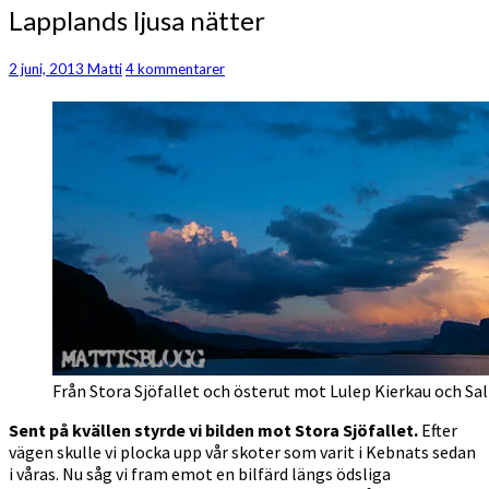
Lapplands
Lapplands ljusa nätter
ljusa
nätter
Kommentarer
2 juni, 2013
Matti
4 kommentarer
Från Stora Sjöfallet och österut mot Lulep Kierkau och Sa
Sent på kvällen styrde vi bilden mot Stora Sjöfallet.
Efter
vägen skulle vi plocka upp vår skoter som varit i Kebnats sedan
i våras. Nu såg vi fram emot en bilfärd längs ödsliga