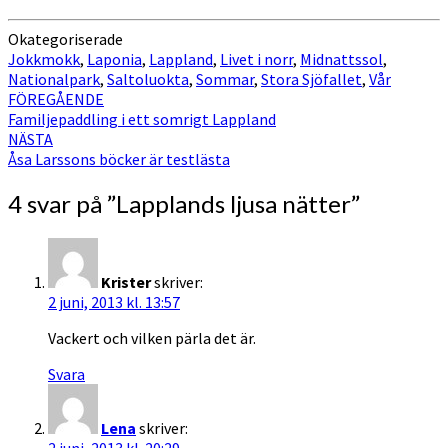
Okategoriserade
Jokkmokk
,
Laponia
,
Lappland
,
Livet i norr
,
Midnattssol
,
Nationalpark
,
Saltoluokta
,
Sommar
,
Stora Sjöfallet
,
Vår
Inläggsnavigering
FÖREGÅENDE
Familjepaddling i ett somrigt Lappland
NÄSTA
Åsa Larssons böcker är testlästa
4 svar på ”
Lapplands ljusa nätter
”
Krister
skriver:
2 juni, 2013 kl. 13:57
Vackert och vilken pärla det är.
Svara
Lena
skriver:
2 juni, 2013 kl. 20:29