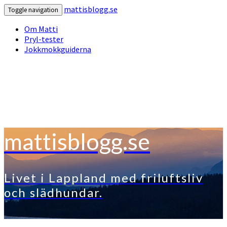
mattisblogg.se
Toggle navigation
Om Matti
Pryl-tester
Jokkmokkguiderna
mattisblogg.se
Livet i Lappland med friluftsliv
och slädhundar.