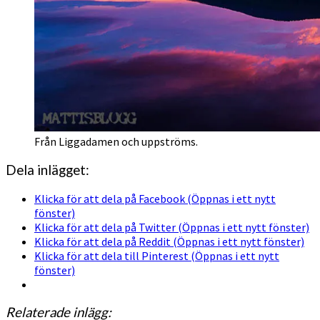
Från Liggadamen och uppströms.
Dela inlägget:
Klicka för att dela på Facebook (Öppnas i ett nytt
fönster)
Klicka för att dela på Twitter (Öppnas i ett nytt fönster)
Klicka för att dela på Reddit (Öppnas i ett nytt fönster)
Klicka för att dela till Pinterest (Öppnas i ett nytt
fönster)
Relaterade inlägg: