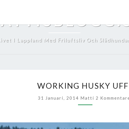
ATTISBLOGG.
Livet I Lappland Med Friluftsliv Och Slädhundar
WORKING
WORKING HUSKY UFF
HUSKY
UFFE
Kommentarer
31 Januari, 2014
Matti
2 Kommentar