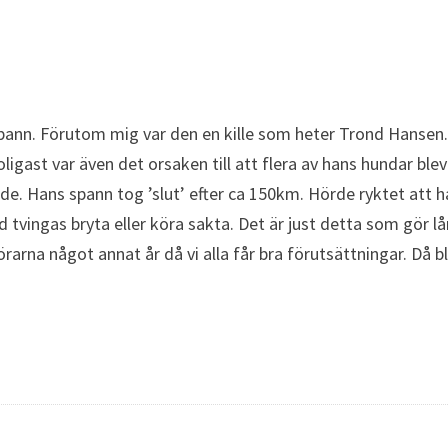
spann. Förutom mig var den en kille som heter Trond Hanse
oligast var även det orsaken till att flera av hans hundar ble
e. Hans spann tog ’slut’ efter ca 150km. Hörde ryktet att ha
d tvingas bryta eller köra sakta. Det är just detta som gör 
rarna något annat år då vi alla får bra förutsättningar. Då b