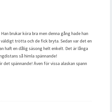
n. Han brukar köra bra men denna gång hade han
v väldigt trötta och de fick bryta. Sedan var det en
n haft en dålig säsong helt enkelt. Det är långa
långdistans så himla spännande!
lir det spännande! Även för vissa alaskan spann