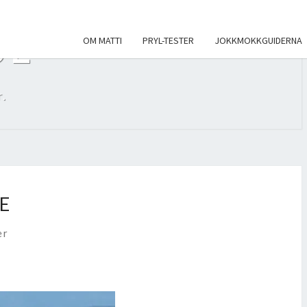
SE
OM MATTI
PRYL-TESTER
JOKKMOKKGUIDERNA
.
E
er