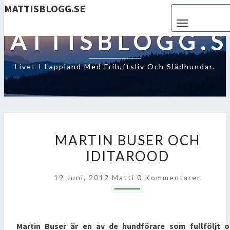
MATTISBLOGG.SE
Toggle navigat
MATTISBLOGG.S
Livet I Lappland Med Friluftsliv Och Slädhundar.
MARTIN
MARTIN BUSER OCH
BUSER
IDITAROOD
OCH
IDITAROOD
Kommentarer
19 Juni, 2012
Matti
0 Kommentarer
Martin Buser är en av de hundförare som fullföljt o