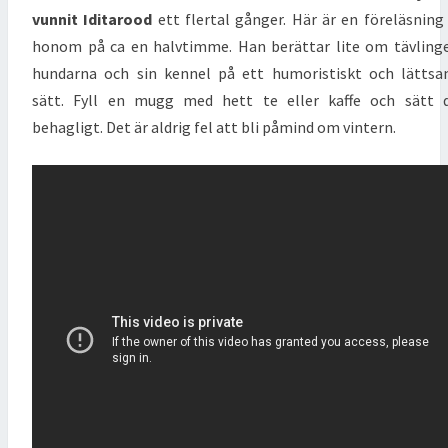
vunnit Iditarood
ett flertal gånger. Här är en föreläsning
honom på ca en halvtimme. Han berättar lite om tävling
hundarna och sin kennel på ett humoristiskt och lätts
sätt. Fyll en mugg med hett te eller kaffe och sätt 
behagligt. Det är aldrig fel att bli påmind om vintern.