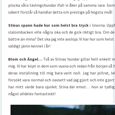
plocka våra tävlingshundar ifall vi åker på samma race. Som
säkert förstår så handlar detta om prestige på högsta nivå!
Stinas spann hade hur som helst bra tryck
i linorna. Upp
slalombacken ville några öka och de gick riktigt bra. Om de
bättre än mina? Det ska jag inte avslöja. Vi har hur som helst
väldigt jämn kennel i år!
Blom och Ängel…
Två av Stinas hundar gillar helt enkelt i
mig. Vi har köpt in dem som vuxna och redan från början så 
deras inställning till mig bara varit noll. Jag har jollrat, le
försökt vara normal och oavsett vad jag gjort och inte gjort
har mitt värde bara sjunkit. Stina där emot… hon är tydli
något alldeles fantastiskt!