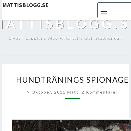
MATTISBLOGG.SE
Toggle navigat
MATTISBLOGG.S
Livet I Lappland Med Friluftsliv Och Slädhundar.
HUNDTRÄNINGS
HUNDTRÄNINGS SPIONAGE
SPIONAGE
Kommentarer
9 Oktober, 2011
Matti
2 Kommentarer