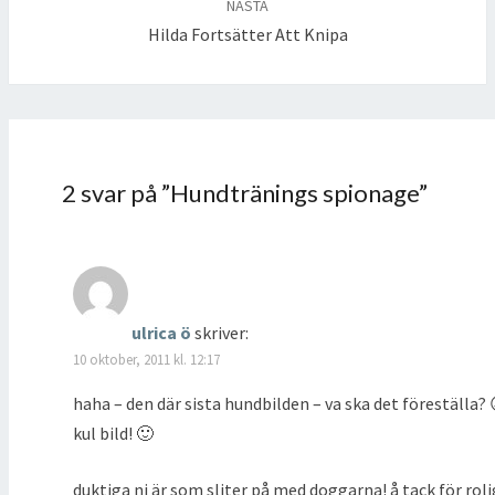
NÄSTA
Hilda Fortsätter Att Knipa
2 svar på ”
Hundtränings spionage
”
ulrica ö
skriver:
10 oktober, 2011 kl. 12:17
haha – den där sista hundbilden – va ska det föreställa? 
kul bild! 🙂
duktiga ni är som sliter på med doggarna! å tack för rol