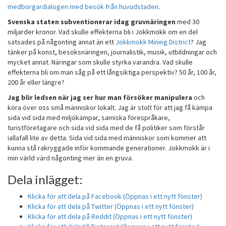
medborgardialogen med besök från huvudstaden
.
Svenska staten subventionerar idag gruvnäringen
med 30
miljarder kronor. Vad skulle effekterna bli i Jokkmokk om en del
satsades på någonting annat än ett
Jokkmokk Mining District
? Jag
tänker på konst, besöksnäringen, journalistik, musik, utbildningar och
mycket annat. Näringar som skulle styrka varandra. Vad skulle
effekterna bli om man såg på ett långsiktiga perspektiv? 50 år, 100 år,
200 år eller längre?
Jag blir ledsen när jag ser hur man försöker manipulera
och
köra över oss små människor lokalt. Jag är stolt för att jag få kämpa
sida vid sida med miljökämpar, samiska förespråkare,
turistföretagare och sida vid sida med de få politiker som förstår
iallafall lite av detta. Sida vid sida med människor som kommer att
kunna stå rakryggade inför kommande generationer. Jokkmokk är i
min värld värd någonting mer än en gruva.
Dela inlägget:
Klicka för att dela på Facebook (Öppnas i ett nytt fönster)
Klicka för att dela på Twitter (Öppnas i ett nytt fönster)
Klicka för att dela på Reddit (Öppnas i ett nytt fönster)