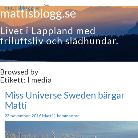
mattisblogg.se
Toggle
mattisblogg.se
navigation
Livet i Lappland med
friluftsliv och slädhundar.
Browsed by
Etikett:
I media
Miss Universe Sweden bärgar
Miss
Universe
Matti
Sweden
bärgar
Kommentarer
23 november, 2016
Matti
1 kommentar
Matti