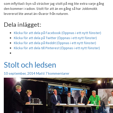
som inflyttad i byn så sträcker jag stolt på mig lite extra varje gång
den kommer i radion. Stolt för att än en gång så har Jokkmokk
levererat lite annat än råvaror från naturen.
Dela inlägget:
Klicka för att dela på Facebook (Öppnas i ett nytt fönster)
Klicka för att dela på Twitter (Öppnas i ett nytt fönster)
Klicka för att dela på Reddit (Öppnas i ett nytt fönster)
Klicka för att dela till Pinterest (Öppnas i ett nytt fönster)
Stolt och ledsen
Stolt
och
ledsen
Kommentarer
10 september, 2014
Matti
7 kommentarer