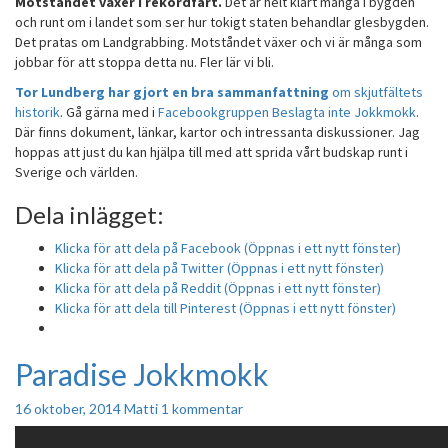
Motståndet växer i rekordfart.
Det är helt klart många i bygden
och runt om i landet som ser hur tokigt staten behandlar glesbygden.
Det pratas om Landgrabbing. Motståndet växer och vi är många som
jobbar för att stoppa detta nu. Fler lär vi bli.
Tor Lundberg har gjort en bra sammanfattning
om skjutfältets
historik
. Gå gärna med i
Facebookgruppen Beslagta inte Jokkmokk
.
Där finns dokument, länkar, kartor och intressanta diskussioner. Jag
hoppas att just du kan hjälpa till med att sprida vårt budskap runt i
Sverige och världen.
Dela inlägget:
Klicka för att dela på Facebook (Öppnas i ett nytt fönster)
Klicka för att dela på Twitter (Öppnas i ett nytt fönster)
Klicka för att dela på Reddit (Öppnas i ett nytt fönster)
Klicka för att dela till Pinterest (Öppnas i ett nytt fönster)
Paradise Jokkmokk
Paradise
Jokkmokk
Kommentarer
16 oktober, 2014
Matti
1 kommentar