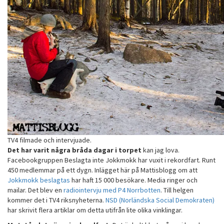
TV4 filmade och intervjuade.
Det har varit några bråda dagar i torpet
kan jag lova.
Facebookgruppen Beslagta inte Jokkmokk har vuxit i rekordfart. Runt
450 medlemmar på ett dygn. Inlägget här på Mattisblogg om att
Jokkmokk beslagtas
har haft 15 000 besökare. Media ringer och
mailar. Det blev en
radiointervju med P4 Norrbotten
. Till helgen
kommer det i TV4 riksnyheterna.
NSD (Norländska Social Demokraten)
har skrivit flera artiklar om detta utifrån lite olika vinklingar.