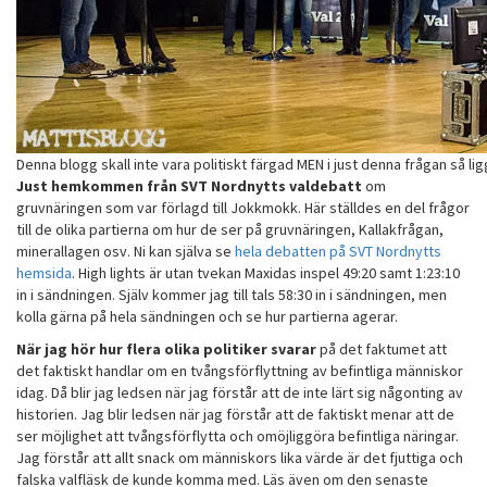
Denna blogg skall inte vara politiskt färgad MEN i just denna frågan så ligge
Just hemkommen från SVT Nordnytts valdebatt
om
gruvnäringen som var förlagd till Jokkmokk. Här ställdes en del frågor
till de olika partierna om hur de ser på gruvnäringen, Kallakfrågan,
minerallagen osv. Ni kan själva se
hela debatten på SVT Nordnytts
hemsida
. High lights är utan tvekan Maxidas inspel 49:20 samt 1:23:10
in i sändningen. Själv kommer jag till tals 58:30 in i sändningen, men
kolla gärna på hela sändningen och se hur partierna agerar.
När jag hör hur flera olika politiker svarar
på det faktumet att
det faktiskt handlar om en tvångsförflyttning av befintliga människor
idag. Då blir jag ledsen när jag förstår att de inte lärt sig någonting av
historien. Jag blir ledsen när jag förstår att de faktiskt menar att de
ser möjlighet att tvångsförflytta och omöjliggöra befintliga näringar.
Jag förstår att allt snack om människors lika värde är det fjuttiga och
falska valfläsk de kunde komma med. Läs även om den senaste