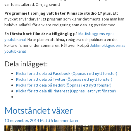
var felinstallerad. Om jag svurit?
Programmet som jag valt heter Pinnacle studio 17 plus.
Ett
mycket användarvänligt program som klarar det mesta som man kan
behöva. Iallafall för enklare redigering som den jag pysslar med.
En första kort film är nu tillgänglig
på
Mattisboggens egna
youtubkanal
. Nu är planen att filma, redigera och publicera en del
kortare filmer under sommaren. Håll även koll på
Jokkmokkguidernas
youtubkanal
.
Dela inlägget:
Klicka för att dela på Facebook (Öppnas i ett nytt fönster)
Klicka för att dela på Twitter (Öppnas i ett nytt fönster)
Klicka för att dela på Reddit (Öppnas i ett nytt fönster)
Klicka för att dela till Pinterest (Öppnas i ett nytt fönster)
Motståndet växer
Motståndet
växer
Kommentarer
13 november, 2014
Matti
5 kommentarer