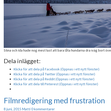
Stina och Ida hade nog mest lust att bara låta hundarna dra iväg bort över
Dela inlägget:
Klicka för att dela på Facebook (Öppnas i ett nytt fönster)
Klicka för att dela på Twitter (Öppnas i ett nytt fönster)
Klicka för att dela på Reddit (Öppnas i ett nytt fönster)
Klicka för att dela till Pinterest (Öppnas i ett nytt fönster)
Filmredigering med frustration
Filmredigering
med
frustration
Kommentarer
8 juni, 2015
Matti
0 kommentarer