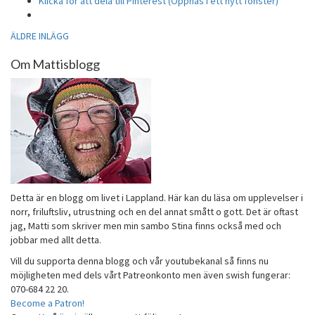
Klicka för att dela till Pinterest (Öppnas i ett nytt fönster)
Inläggsnavigering
ÄLDRE INLÄGG
Om Mattisblogg
Detta är en blogg om livet i Lappland. Här kan du läsa om upplevelser i
norr, friluftsliv, utrustning och en del annat smått o gott. Det är oftast
jag, Matti som skriver men min sambo Stina finns också med och
jobbar med allt detta.
Vill du supporta denna blogg och vår youtubekanal så finns nu
möjligheten med dels vårt Patreonkonto men även swish fungerar:
070-684 22 20.
Become a Patron!