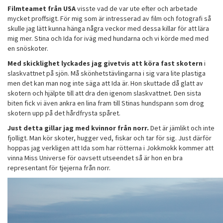
Filmteamet från USA
visste vad de var ute efter och arbetade
mycket proffsigt. För mig som är intresserad av film och fotografi så
skulle jag lätt kunna hänga några veckor med dessa killar för att lära
mig mer. Stina och Ida for iväg med hundarna och vi körde med med
en snöskoter.
Med skicklighet lyckades jag givetvis att köra fast skotern
i
slaskvattnet på sjön. Må skönhetstävlingarna i sig vara lite plastiga
men det kan man nog inte säga att Ida är. Hon skuttade då glatt av
skotern och hjälpte till att dra den igenom slaskvattnet. Den sista
biten fick vi även ankra en lina fram till Stinas hundspann som drog
skotern upp på det hårdfrysta spåret.
Just detta gillar jag med kvinnor från norr.
Det är jämlikt och inte
fjolligt. Man kör skoter, hugger ved, fiskar och tar för sig. Just därför
hoppas jag verkligen att Ida som har rötterna i Jokkmokk kommer att
vinna Miss Universe för oavsett utseendet så är hon en bra
representant för tjejerna från norr.