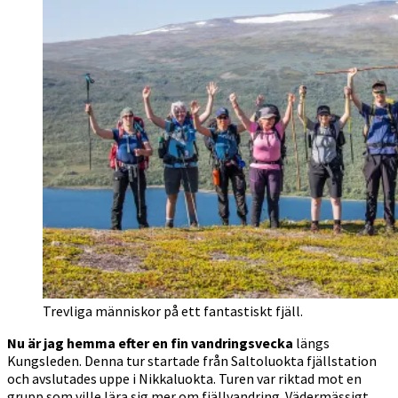
Trevliga människor på ett fantastiskt fjäll.
Nu är jag hemma efter en fin vandringsvecka
längs
Kungsleden. Denna tur startade från Saltoluokta fjällstation
och avslutades uppe i Nikkaluokta. Turen var riktad mot en
grupp som ville lära sig mer om fjällvandring. Vädermässigt