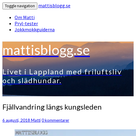
mattisblogg.se
Toggle navigation
Om Matti
Pryl-tester
Jokkmokkguiderna
mattisblogg.se
Livet i Lappland med friluftsliv
och slädhundar.
Fjällvandring
Fjällvandring längs kungsleden
längs
kungsleden
Kommentarer
6 augusti, 2018
Matti
0 kommentarer