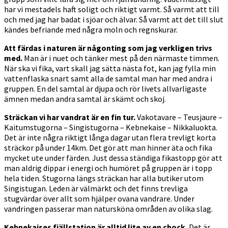
har vi mestadels haft soligt och riktigt varmt. Så varmt att till
och med jag har badat i sjöar och älvar. Så varmt att det till slut
kändes befriande med några moln och regnskurar.
Att färdas i naturen är någonting som jag verkligen trivs
med.
Man är i nuet och tänker mest på den närmaste timmen.
När ska vi fika, vart skall jag sätta nästa fot, kan jag fylla min
vattenflaska snart samt alla de samtal man har med andra i
gruppen. En del samtal är djupa och rör livets allvarligaste
ämnen medan andra samtal är skämt och skoj.
Sträckan vi har vandrat är en fin tur.
Vakotavare – Teusjaure –
Kaitumstugorna – Singistugorna – Kebnekaise – Nikkaluokta.
Det är inte några riktigt långa dagar utan flera trevligt korta
sträckor på under 14km. Det gör att man hinner äta och fika
mycket ute under färden. Just dessa ständiga fikastopp gör att
man aldrig dippar i energi och humöret på gruppen är i topp
hela tiden. Stugorna längs sträckan har alla butiker utom
Singistugan. Leden är välmärkt och det finns trevliga
stugvärdar över allt som hjälper ovana vandrare. Under
vandringen passerar man natursköna områden av olika slag.
Kebnekaises fjällstation är alltid lite av en chock.
Det är