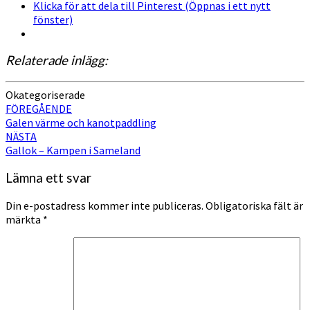
Klicka för att dela till Pinterest (Öppnas i ett nytt
fönster)
Relaterade inlägg:
Okategoriserade
Inläggsnavigering
FÖREGÅENDE
Galen värme och kanotpaddling
NÄSTA
Gallok – Kampen i Sameland
Lämna ett svar
Din e-postadress kommer inte publiceras.
Obligatoriska fält är
märkta
*