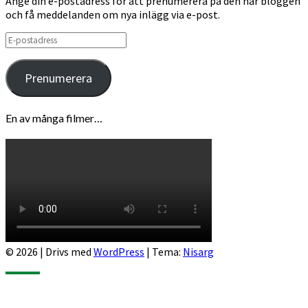
Ange din e-postadress för att prenumerera på den här bloggen
och få meddelanden om nya inlägg via e-post.
E-
postadress
Prenumerera
En av många filmer…
© 2026
|
Drivs med
WordPress
|
Tema:
Nisarg