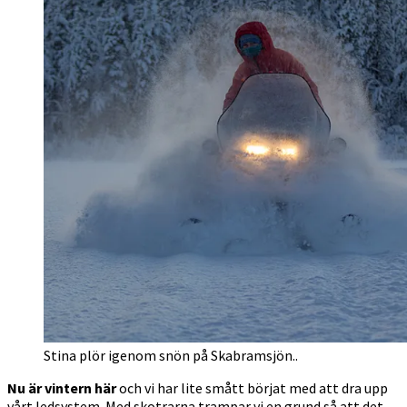
Stina plör igenom snön på Skabramsjön..
Nu är vintern här
och vi har lite smått börjat med att dra upp
vårt ledsystem. Med skotrarna trampar vi en grund så att det