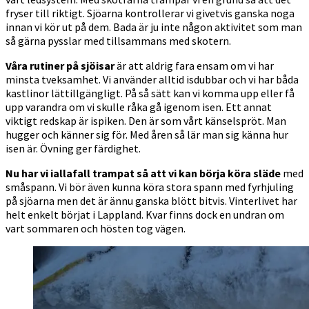
fryser till riktigt. Sjöarna kontrollerar vi givetvis ganska noga
innan vi kör ut på dem. Bada är ju inte någon aktivitet som man
så gärna pysslar med tillsammans med skotern.
Våra rutiner på sjöisar
är att aldrig fara ensam om vi har
minsta tveksamhet. Vi använder alltid isdubbar och vi har båda
kastlinor lättillgängligt. På så sätt kan vi komma upp eller få
upp varandra om vi skulle råka gå igenom isen. Ett annat
viktigt redskap är ispiken. Den är som vårt känselspröt. Man
hugger och känner sig för. Med åren så lär man sig känna hur
isen är. Övning ger färdighet.
Nu har vi iallafall trampat så att vi kan börja köra släde
med
småspann. Vi bör även kunna köra stora spann med fyrhjuling
på sjöarna men det är ännu ganska blött bitvis. Vinterlivet har
helt enkelt börjat i Lappland. Kvar finns dock en undran om
vart sommaren och hösten tog vägen.