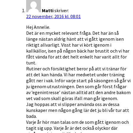
Matti
skriver:
22 november, 2016 kl. 08:01
Hej Annelie.
Det är en mycket relevant fråga. Det har än så
länge nästan aldrig hänt att vi gått igenom isen
riktigt allvarligt. Visst har vi kört igenom i
kallkällor, isen på någon bäck har brustit och vi har
fått vända för att det helt enkelt har varit allt för
tunt.
Rutiner och försiktighet beror på att vi tränar för
att det kan hända. Vi har medvetet under träning
gått ner i vak. Inför varje start på säsongen så går vi
ju igenom utrustningen. Den som går först frågar
av ’egenintresse’ nästan alltid att den andre bakom
vet vad som skall göras ifall man går igenom.
Jag hoppas att vi slipper använda oss av dessa
kunskaper men någon gång lär det ju bli vår tur att
bada.
Varje år hör man talas om de som gått igenom och
tagit sig upp. Varje år är det också olyckor där