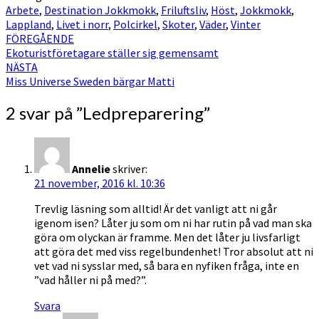
Arbete
,
Destination Jokkmokk
,
Friluftsliv
,
Höst
,
Jokkmokk
,
Lappland
,
Livet i norr
,
Polcirkel
,
Skoter
,
Väder
,
Vinter
Inläggsnavigering
FÖREGÅENDE
Ekoturistföretagare ställer sig gemensamt
NÄSTA
Miss Universe Sweden bärgar Matti
2 svar på ”
Ledpreparering
”
Annelie
skriver:
21 november, 2016 kl. 10:36
Trevlig läsning som alltid! Är det vanligt att ni går
igenom isen? Låter ju som om ni har rutin på vad man ska
göra om olyckan är framme. Men det låter ju livsfarligt
att göra det med viss regelbundenhet! Tror absolut att ni
vet vad ni sysslar med, så bara en nyfiken fråga, inte en
”vad håller ni på med?”.
Svara