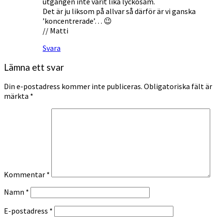
utgången inte varit lika lyckosam.
Det är ju liksom på allvar så därför är vi ganska
’koncentrerade’… 😉
// Matti
Svara
Lämna ett svar
Din e-postadress kommer inte publiceras.
Obligatoriska fält är
märkta
*
Kommentar
*
Namn
*
E-postadress
*