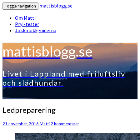
mattisblogg.se
Toggle navigation
Om Matti
Pryl-tester
Jokkmokkguiderna
mattisblogg.se
Livet i Lappland med friluftsliv
och slädhundar.
Ledpreparering
Ledpreparering
Kommentarer
21 november, 2016
Matti
2 kommentarer