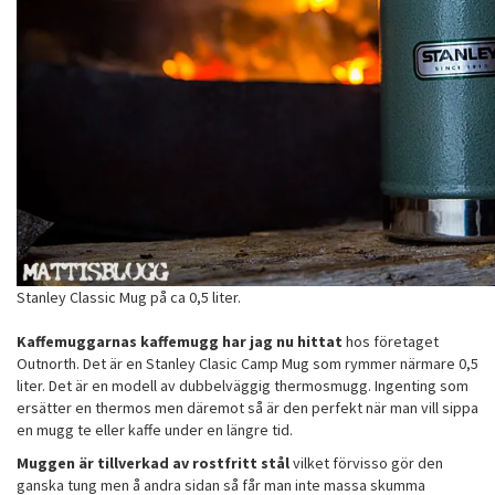
Stanley Classic Mug på ca 0,5 liter.
Kaffemuggarnas kaffemugg har jag nu hittat
hos företaget
Outnorth. Det är en Stanley Clasic Camp Mug som rymmer närmare 0,5
liter. Det är en modell av dubbelväggig thermosmugg. Ingenting som
ersätter en thermos men däremot så är den perfekt när man vill sippa
en mugg te eller kaffe under en längre tid.
Muggen är tillverkad av rostfritt stål
vilket förvisso gör den
ganska tung men å andra sidan så får man inte massa skumma