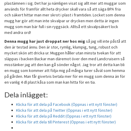
plastämnen i sig. Det har ju nämligen visat sig allt mer att muggar som
används för framför allt heta drycker skall vara så att säga BPA fria
och säkert hittar man mer skrot i plast i framtiden. Locket som denna
mugg har gör att man inte skvalpar ur drycken men detta är ingen
mugg som man bär full i sin ryggsäck. Alltså ett skvalpsäkert lock
med andra ord!
Denna mugg har just droppat ner hos mig
så jag vill inte påstå att
den är testad ännu. Den är stor, rymlig, klumpig, tung, robust och
mycket skön att dricka ur. Muggen håller utan minsta tvekan för att
släppas i backen Backar man däremot över den med Landcruisern så
misstänker jag att den kan gå sönder något. Jag tror att detta kan bli
en mugg som kommer att följa mig på många turer såväl som hemma
på gården. Man får givetvis betala mer för en mugg som denna än för
en vanlig 4 dl plast kåsa som man kan hitta för en tia.
Dela inlägget:
Klicka för att dela på Facebook (Öppnas i ett nytt fönster)
Klicka för att dela på Twitter (Öppnas i ett nytt fönster)
Klicka för att dela på Reddit (Öppnas i ett nytt fönster)
Klicka för att dela till Pinterest (Öppnas i ett nytt fönster)