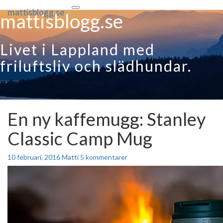
mattisblogg.se
Toggle
mattisblogg.se
navigation
Livet i Lappland med
friluftsliv och slädhundar.
En ny kaffemugg: Stanley
En
ny
Classic Camp Mug
kaffemugg:
Stanley
Classic
Kommentarer
10 februari, 2016
Matti
5 kommentarer
Camp
Mug