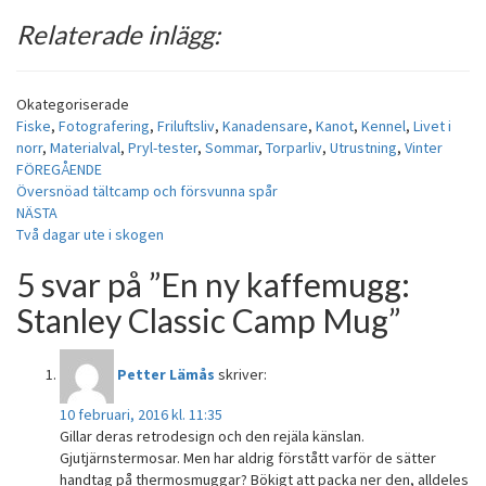
Relaterade inlägg:
Okategoriserade
Fiske
,
Fotografering
,
Friluftsliv
,
Kanadensare
,
Kanot
,
Kennel
,
Livet i
norr
,
Materialval
,
Pryl-tester
,
Sommar
,
Torparliv
,
Utrustning
,
Vinter
Inläggsnavigering
FÖREGÅENDE
Översnöad tältcamp och försvunna spår
NÄSTA
Två dagar ute i skogen
5 svar på ”
En ny kaffemugg:
Stanley Classic Camp Mug
”
Petter Lämås
skriver:
10 februari, 2016 kl. 11:35
Gillar deras retrodesign och den rejäla känslan.
Gjutjärnstermosar. Men har aldrig förstått varför de sätter
handtag på thermosmuggar? Bökigt att packa ner den, alldeles