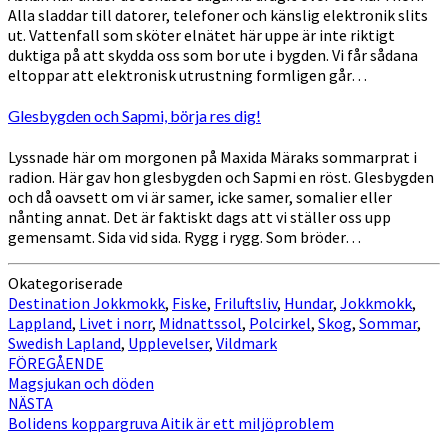
Alla sladdar till datorer, telefoner och känslig elektronik slits
ut. Vattenfall som sköter elnätet här uppe är inte riktigt
duktiga på att skydda oss som bor ute i bygden. Vi får sådana
eltoppar att elektronisk utrustning formligen går…
Glesbygden och Sapmi, börja res dig!
Lyssnade här om morgonen på Maxida Märaks sommarprat i
radion. Här gav hon glesbygden och Sapmi en röst. Glesbygden
och då oavsett om vi är samer, icke samer, somalier eller
nånting annat. Det är faktiskt dags att vi ställer oss upp
gemensamt. Sida vid sida. Rygg i rygg. Som bröder…
Okategoriserade
Destination Jokkmokk
,
Fiske
,
Friluftsliv
,
Hundar
,
Jokkmokk
,
Lappland
,
Livet i norr
,
Midnattssol
,
Polcirkel
,
Skog
,
Sommar
,
Swedish Lapland
,
Upplevelser
,
Vildmark
Inläggsnavigering
FÖREGÅENDE
Magsjukan och döden
NÄSTA
Bolidens koppargruva Aitik är ett miljöproblem