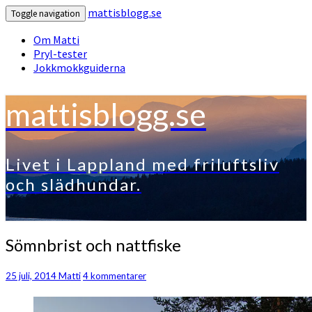
mattisblogg.se
Toggle navigation
Om Matti
Pryl-tester
Jokkmokkguiderna
mattisblogg.se
Livet i Lappland med friluftsliv
och slädhundar.
Sömnbrist
Sömnbrist och nattfiske
och
nattfiske
Kommentarer
25 juli, 2014
Matti
4 kommentarer