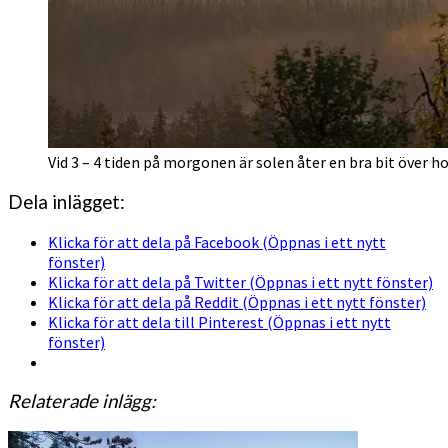
Vid 3 – 4 tiden på morgonen är solen åter en bra bit över h
Dela inlägget:
Klicka för att dela på Facebook (Öppnas i ett nytt
fönster)
Klicka för att dela på Twitter (Öppnas i ett nytt fönster)
Klicka för att dela på Reddit (Öppnas i ett nytt fönster)
Klicka för att dela till Pinterest (Öppnas i ett nytt
fönster)
Relaterade inlägg: