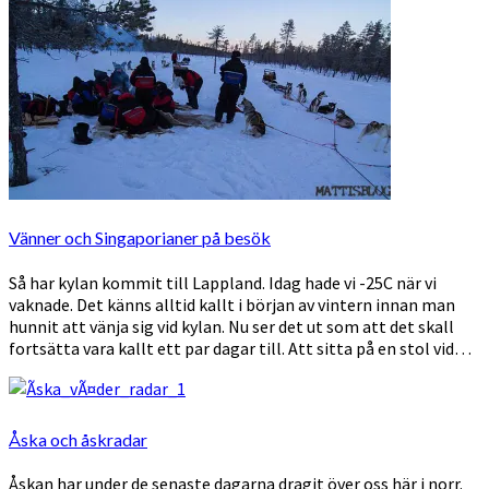
Vänner och Singaporianer på besök
Så har kylan kommit till Lappland. Idag hade vi -25C när vi
vaknade. Det känns alltid kallt i början av vintern innan man
hunnit att vänja sig vid kylan. Nu ser det ut som att det skall
fortsätta vara kallt ett par dagar till. Att sitta på en stol vid…
Åska och åskradar
Åskan har under de senaste dagarna dragit över oss här i norr.