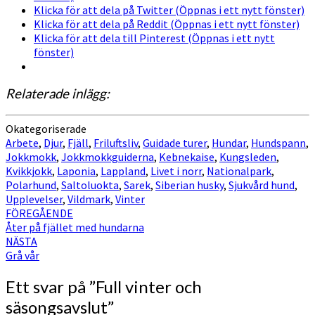
Klicka för att dela på Twitter (Öppnas i ett nytt fönster)
Klicka för att dela på Reddit (Öppnas i ett nytt fönster)
Klicka för att dela till Pinterest (Öppnas i ett nytt
fönster)
Relaterade inlägg:
Okategoriserade
Arbete
,
Djur
,
Fjäll
,
Friluftsliv
,
Guidade turer
,
Hundar
,
Hundspann
,
Jokkmokk
,
Jokkmokkguiderna
,
Kebnekaise
,
Kungsleden
,
Kvikkjokk
,
Laponia
,
Lappland
,
Livet i norr
,
Nationalpark
,
Polarhund
,
Saltoluokta
,
Sarek
,
Siberian husky
,
Sjukvård hund
,
Upplevelser
,
Vildmark
,
Vinter
Inläggsnavigering
FÖREGÅENDE
Åter på fjället med hundarna
NÄSTA
Grå vår
Ett svar på ”
Full vinter och
säsongsavslut
”