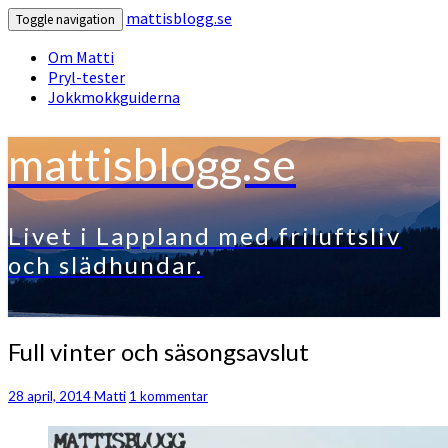
mattisblogg.se
Toggle navigation
Om Matti
Pryl-tester
Jokkmokkguiderna
mattisblogg.se
Livet i Lappland med friluftsliv
och slädhundar.
Full
Full vinter och säsongsavslut
vinter
och
Kommentarer
28 april, 2014
Matti
1 kommentar
säsongsavslut