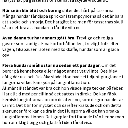
ha lyssnat på gästernas önskemål så styrde vi söderut.
När snön blir blöt och kornig
sliter det hårt på tassarna.
Många hundar får djupa sprickor i trampdynorna så det är bara
att socka och smörja. Det har gått bra men för tassarnas skull
så är det bra att hundarna får lite vila nu.
Även denna tur har annars gått bra.
Trevliga och roliga
gäster som vanligt. Fina körförhållanden, trevligt folk efter
vägen, fikapauser i solen med kokkaffe, hundar som är glada
osv.
Flera hundar småhostar nu sedan ett par dagar.
Om det
beror på kennehosta eller något annat vet vi inte. Dee blev
dålig där ute och fick åka släde. Hon hade ett djupt gurglande i
lungorna vilket kan tyda på lunginflamation.
Allmäntillståndet var bra och hon visade inga tecken på feber.
Har alltid med pencillin så det sattes in direkt. De kan få sk.
kemisk lunginflamation om de äter snö, som de gör när det är
varmt. Det blir för mycket och därefter kräks de och om detta
sker under färd kan de dra in det i lungorna vilket kan orsaka
lunginflammationen. Det gurglar fortfarande från henne men
hon är riktigt pigg och glad så tiden får utvisa.