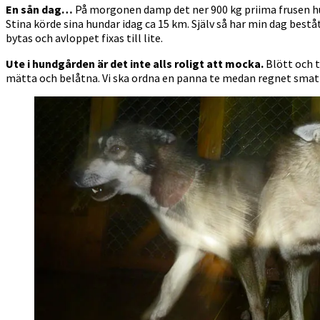
En sån dag…
På morgonen damp det ner 900 kg priima frusen hun
Stina körde sina hundar idag ca 15 km. Själv så har min dag bestå
bytas och avloppet fixas till lite.
Ute i hundgården är det inte alls roligt att mocka.
Blött och t
mätta och belåtna. Vi ska ordna en panna te medan regnet smat