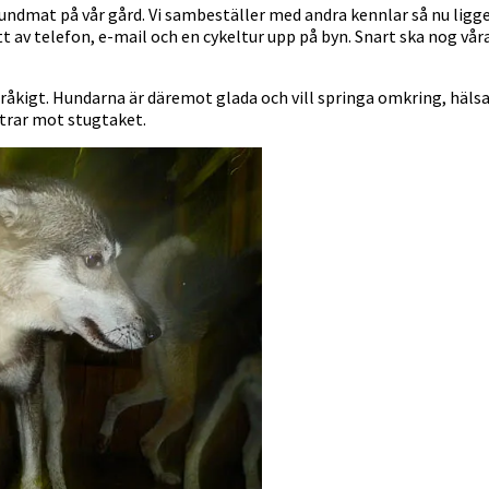
dmat på vår gård. Vi sambeställer med andra kennlar så nu ligger d
tt av telefon, e-mail och en cykeltur upp på byn. Snart ska nog vå
råkigt. Hundarna är däremot glada och vill springa omkring, hälsa o
trar mot stugtaket.