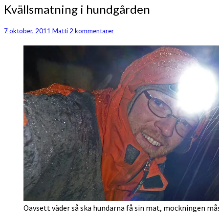
Kvällsmatning
Kvällsmatning i hundgården
i
hundgården
Kommentarer
7 oktober, 2011
Matti
2 kommentarer
Oavsett väder så ska hundarna få sin mat, mockningen må