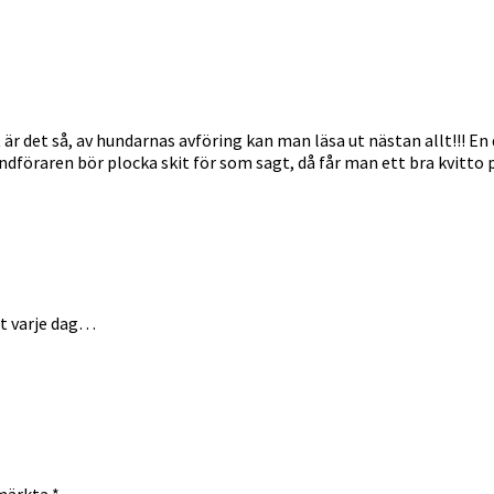
t är det så, av hundarnas avföring kan man läsa ut nästan allt!!! En 
 Hundföraren bör plocka skit för som sagt, då får man ett bra kvit
gt varje dag…