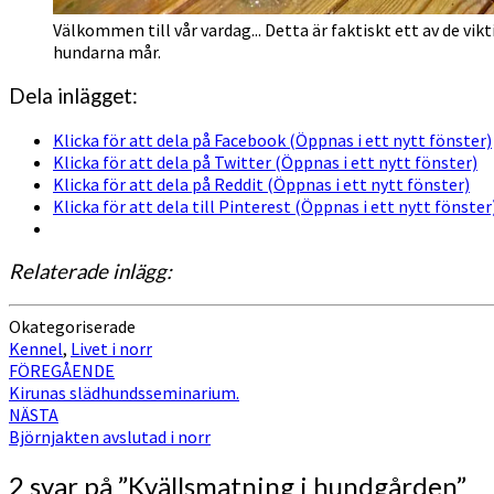
Välkommen till vår vardag... Detta är faktiskt ett av de vi
hundarna mår.
Dela inlägget:
Klicka för att dela på Facebook (Öppnas i ett nytt fönster)
Klicka för att dela på Twitter (Öppnas i ett nytt fönster)
Klicka för att dela på Reddit (Öppnas i ett nytt fönster)
Klicka för att dela till Pinterest (Öppnas i ett nytt fönster
Relaterade inlägg:
Okategoriserade
Kennel
,
Livet i norr
Inläggsnavigering
FÖREGÅENDE
Kirunas slädhundsseminarium.
NÄSTA
Björnjakten avslutad i norr
2 svar på ”
Kvällsmatning i hundgården
”