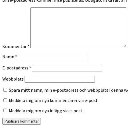
Din e-postadress kommer inte publiceras.
Obligatoriska fält är
Kommentar
*
Namn
*
E-postadress
*
Webbplats
Spara mitt namn, min e-postadress och webbplats i denna we
Meddela mig om nya kommentarer via e-post.
Meddela mig om nya inlägg via e-post.