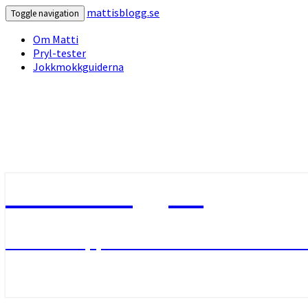
mattisblogg.se
Toggle navigation
Om Matti
Pryl-tester
Jokkmokkguiderna
mattisblogg.se
Livet i Lappland med friluftsliv oc