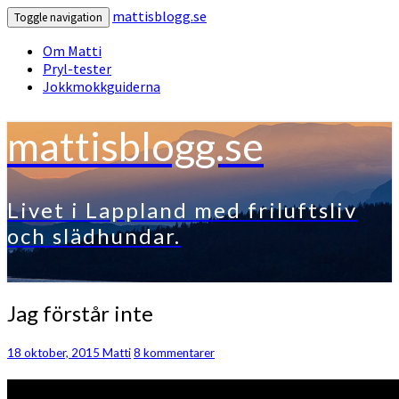
mattisblogg.se
Toggle navigation
Om Matti
Pryl-tester
Jokkmokkguiderna
mattisblogg.se
Livet i Lappland med friluftsliv
och slädhundar.
Jag
Jag förstår inte
förstår
inte
Kommentarer
18 oktober, 2015
Matti
8 kommentarer