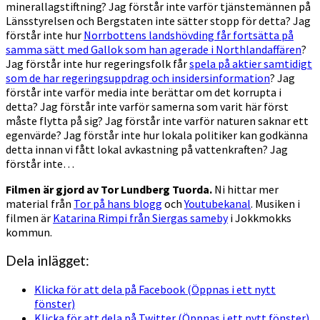
minerallagstiftning? Jag förstår inte varför tjänstemännen på
Länsstyrelsen och Bergstaten inte sätter stopp för detta? Jag
förstår inte hur
Norrbottens landshövding får fortsätta på
samma sätt med Gallok som han agerade i Northlandaffären
?
Jag förstår inte hur regeringsfolk får
spela på aktier samtidigt
som de har regeringsuppdrag och insidersinformation
? Jag
förstår inte varför media inte berättar om det korrupta i
detta? Jag förstår inte varför samerna som varit här först
måste flytta på sig? Jag förstår inte varför naturen saknar ett
egenvärde? Jag förstår inte hur lokala politiker kan godkänna
detta innan vi fått lokal avkastning på vattenkraften? Jag
förstår inte…
Filmen är gjord av Tor Lundberg Tuorda.
Ni hittar mer
material från
Tor på hans blogg
och
Youtubekanal
. Musiken i
filmen är
Katarina Rimpi från Siergas sameby
i Jokkmokks
kommun.
Dela inlägget:
Klicka för att dela på Facebook (Öppnas i ett nytt
fönster)
Klicka för att dela på Twitter (Öppnas i ett nytt fönster)