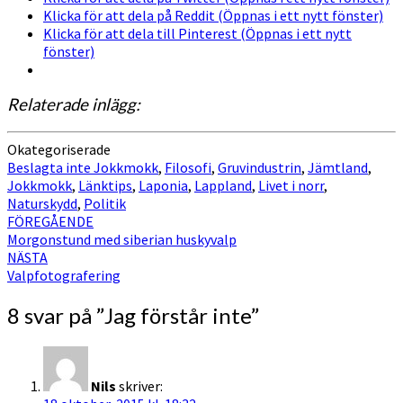
Klicka för att dela på Reddit (Öppnas i ett nytt fönster)
Klicka för att dela till Pinterest (Öppnas i ett nytt
fönster)
Relaterade inlägg:
Okategoriserade
Beslagta inte Jokkmokk
,
Filosofi
,
Gruvindustrin
,
Jämtland
,
Jokkmokk
,
Länktips
,
Laponia
,
Lappland
,
Livet i norr
,
Naturskydd
,
Politik
Inläggsnavigering
FÖREGÅENDE
Morgonstund med siberian huskyvalp
NÄSTA
Valpfotografering
8 svar på ”
Jag förstår inte
”
Nils
skriver: