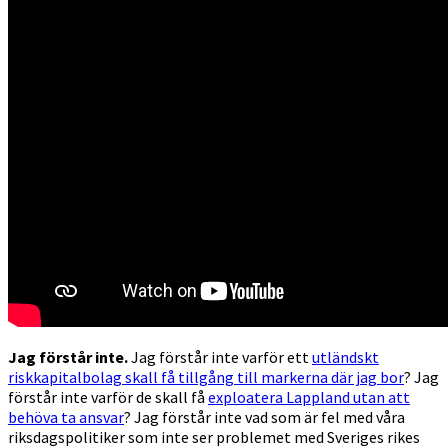
Jag förstår inte.
Jag förstår inte varför ett
utländskt
riskkapitalbolag skall få tillgång till markerna där jag bor
? Jag
förstår inte varför de skall få
exploatera Lappland utan att
behöva ta ansvar
? Jag förstår inte vad som är fel med våra
riksdagspolitiker som inte ser problemet med Sveriges rikes