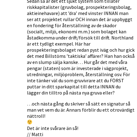
Sedan så är det ett sjukt system som tillåter
riskkapitalister (gruvbolag, prospekteringsbolag,
aktieinehavare) att ’dra’ med vinster INNAN man
ser att projektet rullar OCH innan det är uppbyggt
en fondering för återställning av de skador
(socialt, miljö, ekonomi m.m.) som bolaget kan
åstadkomma under drift/försök till drift. Northland
är ett tydligt exempel. Här har
prospekteringsbolaget redan pyst iväg och hur gick
det med Billstöms ’taktiska’ affärer? Han han också
av en slump sälja kanske… Hur går det med våra
pengar (staten) som är investerade i vägprojekt,
utredningar, miljöproblem, återställning osv. För
inte tänker väl du som gruvivrare att du FÖRST
puttar in ditt sparkapital till detta INNAN du
lägger din tilltro på nästa nya gruva eller?
…och nästa gång du skriver så sätt en signatur så
man vet vem du är. Annars förblir du ett otrovärdigt
nättroll!
Det är inte svårare än så!
// Matti